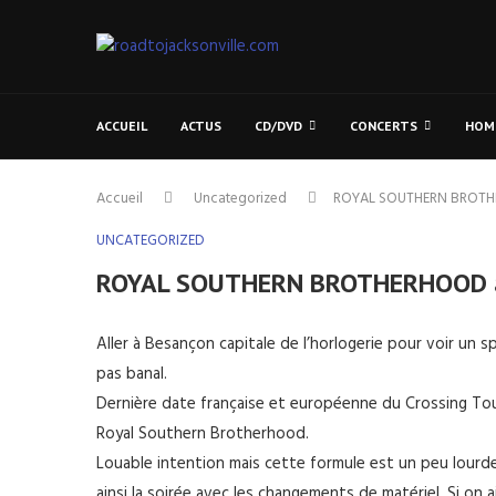
ACCUEIL
ACTUS
CD/DVD
CONCERTS
HOM
Accueil
Uncategorized
ROYAL SOUTHERN BROTHE
UNCATEGORIZED
ROYAL SOUTHERN BROTHERHOOD à 
Aller à Besançon capitale de l’horlogerie pour voir un 
pas banal.
Dernière date française et européenne du Crossing Tour
Royal Southern Brotherhood.
Louable intention mais cette formule est un peu lourde
ainsi la soirée avec les changements de matériel. Si on 