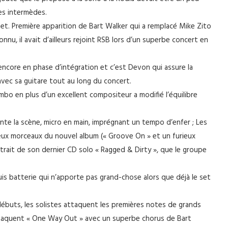
es intermèdes.
. Première apparition de Bart Walker qui a remplacé Mike Zito
nnu, il avait d’ailleurs rejoint RSB lors d’un superbe concert en
ncore en phase d’intégration et c’est Devon qui assure la
vec sa guitare tout au long du concert.
mbo en plus d’un excellent compositeur a modifié l’équilibre
ente la scène, micro en main, imprégnant un tempo d’enfer ; Les
deux morceaux du nouvel album (« Groove On » et un furieux
xtrait de son dernier CD solo « Ragged & Dirty », que le groupe
uis batterie qui n’apporte pas grand-chose alors que déjà le set
s débuts, les solistes attaquent les premières notes de grands
 attaquent « One Way Out » avec un superbe chorus de Bart