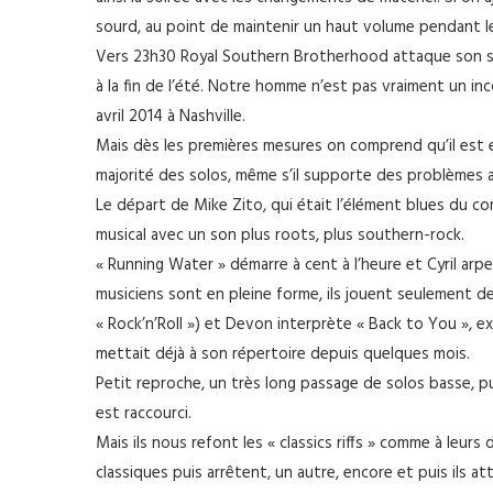
sourd, au point de maintenir un haut volume pendant l
Vers 23h30 Royal Southern Brotherhood attaque son set
à la fin de l’été. Notre homme n’est pas vraiment un inco
avril 2014 à Nashville.
Mais dès les premières mesures on comprend qu’il est e
majorité des solos, même s’il supporte des problèmes a
Le départ de Mike Zito, qui était l’élément blues du co
musical avec un son plus roots, plus southern-rock.
« Running Water » démarre à cent à l’heure et Cyril arp
musiciens sont en pleine forme, ils jouent seulement 
« Rock’n’Roll ») et Devon interprète « Back to You », e
mettait déjà à son répertoire depuis quelques mois.
Petit reproche, un très long passage de solos basse, p
est raccourci.
Mais ils nous refont les « classics riffs » comme à leur
classiques puis arrêtent, un autre, encore et puis ils