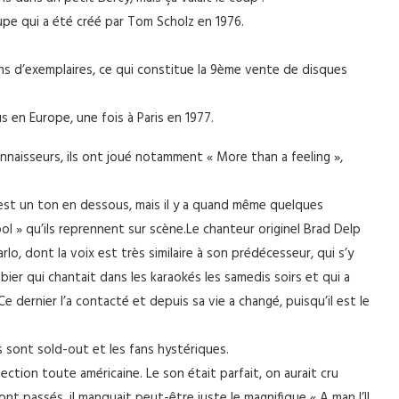
pe qui a été créé par Tom Scholz en 1976.
ons d’exemplaires, ce qui constitue la 9ème vente de disques
s en Europe, une fois à Paris en 1977.
onnaisseurs, ils ont joué notamment « More than a feeling »,
n, est un ton en dessous, mais il y a quand même quelques
» qu’ils reprennent sur scène.Le chanteur originel Brad Delp
o, dont la voix est très similaire à son prédécesseur, qui s’y
bier qui chantait dans les karaokés les samedis soirs et qui a
 dernier l’a contacté et depuis sa vie a changé, puisqu’il est le
 sont sold-out et les fans hystériques.
tion toute américaine. Le son était parfait, on aurait cru
nt passés, il manquait peut-être juste le magnifique « A man I’ll