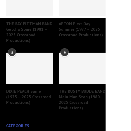
THE RAY PITTMAN BAND
AFTON First Day
Getcha Some (1981 –
Summer (1977 – 2025
2025 Crossroad
Crossroad Productions)
Productions)
8
9
DIXIE PEACH Same
THE RUSTY BUDDE BAND
(1975 – 2025 Crossroad
Main Man Stan (1980-
Productions)
2025 Crossroad
Productions)
CATÉGORIES