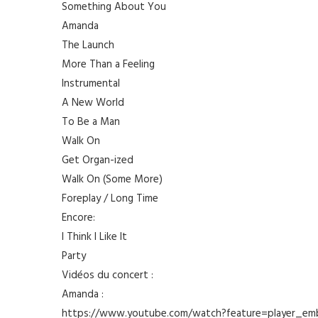
Something About You
Amanda
The Launch
More Than a Feeling
Instrumental
A New World
To Be a Man
Walk On
Get Organ-ized
Walk On (Some More)
Foreplay / Long Time
Encore:
I Think I Like It
Party
Vidéos du concert :
Amanda :
https://www.youtube.com/watch?feature=player_