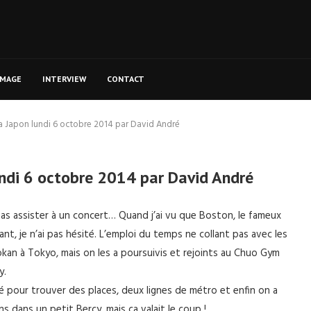
MAGE
INTERVIEW
CONTACT
apon lundi 6 octobre 2014 par David André
di 6 octobre 2014 par David André
pas assister à un concert… Quand j’ai vu que Boston, le fameux
ant, je n’ai pas hésité. L’emploi du temps ne collant pas avec les
kan à Tokyo, mais on les a poursuivis et rejoints au Chuo Gym
y.
é pour trouver des places, deux lignes de métro et enfin on a
 dans un petit Bercy, mais ça valait le coup !