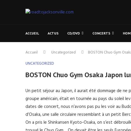
ACCUEIL
ACTUS
CD/DVD
CONCERTS
HOM
Accueil
Uncategorized
BOSTON Chuo Gym Osaka J
UNCATEGORIZED
BOSTON Chuo Gym Osaka Japon lun
Un petit séjour au Japon, il aurait été dommage de ne 
groupe américain, était en tournée au pays du soleil lev
dates de concert, nous n’avons pas pu les voir au Budo
d’Osaka, une salle circulaire ressemblant à un petit Berc
On a pris le Shinkansen Kyoto-Osaka, on s’est débrouill
trouvé le Chuo Gym… On devait être les seuls Européens