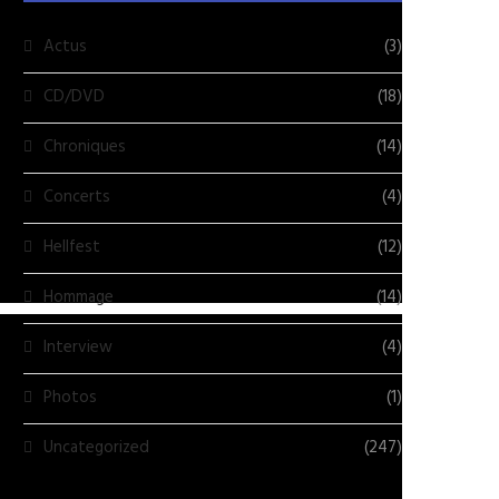
Actus
(3)
CD/DVD
(18)
Chroniques
(14)
Concerts
(4)
Hellfest
(12)
Hommage
(14)
Interview
(4)
Photos
(1)
Uncategorized
(247)