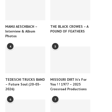
MANU AESCHBACH –
THE BLACK CROWES – A
Interview & Album
POUND OF FEATHERS
Photos
4
5
TEDESCHI TRUCKS BAND
MISSOURI DIRT It’s For
– Future Soul (20-03-
You ! ! 1977 – 2025
2026)
Crossroad Productions
6
7