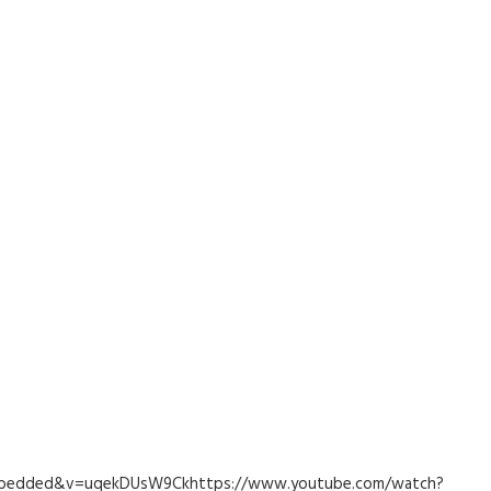
embedded&v=uqekDUsW9Ckhttps://www.youtube.com/watch?