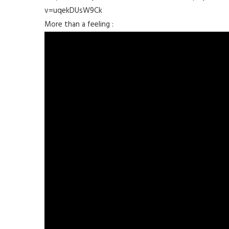
v=uqekDUsW9Ck
More than a feeling :