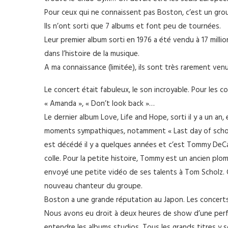
Pour ceux qui ne connaissent pas Boston, c’est un grou
Ils n’ont sorti que 7 albums et font peu de tournées.
Leur premier album sorti en 1976 a été vendu à 17 milli
dans l’histoire de la musique.
A ma connaissance (limitée), ils sont très rarement venu
Le concert était fabuleux, le son incroyable. Pour les c
« Amanda », « Don’t look back »…
Le dernier album Love, Life and Hope, sorti il y a un a
moments sympathiques, notamment « Last day of school 
est décédé il y a quelques années et c’est Tommy DeCarl
colle. Pour la petite histoire, Tommy est un ancien plom
envoyé une petite vidéo de ses talents à Tom Scholz. Ce
nouveau chanteur du groupe.
Boston a une grande réputation au Japon. Les concerts
Nous avons eu droit à deux heures de show d’une perfec
entendre les albums studios. Tous les grands titres y so