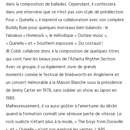
dans la composition de ballades. Cependant, il confessera
dans une interview que ce n’est pas son style de prédilection.
Pour « Quinella », il reprend sa collaboration avec son compère
Buddy Buie pour quelques morceaux bien balancés : le
fabuleux « Homesick », le mélodique « Outlaw music »,
« Quinella » et « Southern exposure ». Du costaud !
JR Cobb collabore donc à la composition de quelques titres
qui vont faire les beaux jours de l’Atlanta Rhythm Section.
Avec ce groupe, il va également vivre de grands
moments comme le festival de Knebworth en Angleterre et
un concert mémorable à la Maison Blanche sous la présidence
de Jimmy Carter en 1978, sans oublier un show au Japon en
1980.
Malheureusement, il va aussi goûter à l’amertume du déclin
quand la formation connaît une sérieuse perte de vitesse. Le
rock sudiste n’étant plus à la mode, « The boys from Doraville
« et « Quinella » n’ont pas explosé les ventes. L’ARS