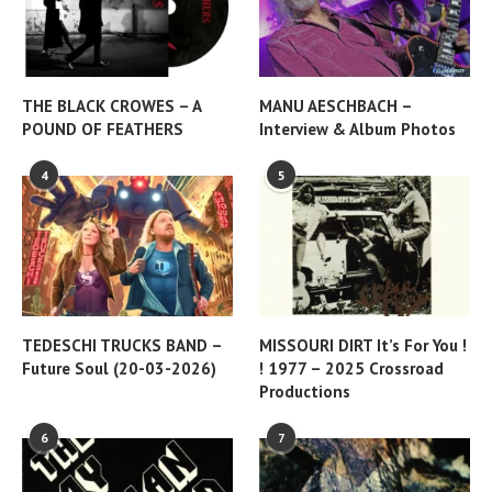
THE BLACK CROWES – A
MANU AESCHBACH –
POUND OF FEATHERS
Interview & Album Photos
4
5
TEDESCHI TRUCKS BAND –
MISSOURI DIRT It’s For You !
Future Soul (20-03-2026)
! 1977 – 2025 Crossroad
Productions
6
7