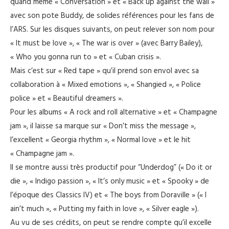
quand même « Conversation » et « Back up against the wall »
avec son pote Buddy, de solides références pour les fans de
l’ARS. Sur les disques suivants, on peut relever son nom pour
« It must be love », « The war is over » (avec Barry Bailey),
« Who you gonna run to » et « Cuban crisis ».
Mais c’est sur « Red tape » qu’il prend son envol avec sa
collaboration à « Mixed emotions », « Shangied », « Police
police » et « Beautiful dreamers ».
Pour les albums « A rock and roll alternative » et « Champagne
jam », il laisse sa marque sur « Don’t miss the message »,
l’excellent « Georgia rhythm », « Normal love » et le hit
« Champagne jam ».
Il se montre aussi très productif pour “Underdog” (« Do it or
die », « Indigo passion », « It’s only music » et « Spooky » de
l’époque des Classics IV) et « The boys from Doraville » (« I
ain’t much », « Putting my faith in love », « Silver eagle »).
Au vu de ses crédits, on peut se rendre compte qu’il excelle