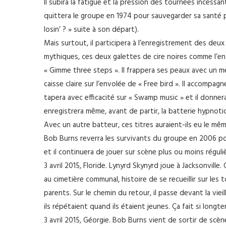
Il subira la fatigue et la pression des tournées incessan
quittera le groupe en 1974 pour sauvegarder sa santé ph
losin’ ? » suite à son départ).
Mais surtout, il participera à l’enregistrement des de
mythiques, ces deux galettes de cire noires comme l’en
« Gimme three steps ». Il frappera ses peaux avec un m
caisse claire sur l’envolée de « Free bird ». Il accompagn
tapera avec efficacité sur « Swamp music » et il donne
enregistrera même, avant de partir, la batterie hypnoti
Avec un autre batteur, ces titres auraient-ils eu le mê
Bob Burns reverra les survivants du groupe en 2006 pou
et il continuera de jouer sur scène plus ou moins régul
3 avril 2015, Floride. Lynyrd Skynyrd joue à Jacksonvill
au cimetière communal, histoire de se recueillir sur les
parents. Sur le chemin du retour, il passe devant la vie
ils répétaient quand ils étaient jeunes. Ça fait si longt
3 avril 2015, Géorgie. Bob Burns vient de sortir de scène