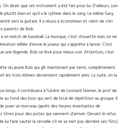
On dirait que cet instrument a été fait pour lui. D’ailleurs, son
e plutôt bien et qu’il a le rythme dans le sang. Le même Gary,
enté vers la guitare. Il a réussi à économiser et vient de s’en
des parents de Bob.
t à un match de baseball. La musique, c’est chouette mais on ne
dmiration mêlée d’envie le joueur qui s’apprête à lancer. C’est
ue une légende. Bob se lève pour mieux voir. Attention, c’est
a tête du jeune Bob qui gît maintenant par terre, complètement
et les trois mômes deviennent rapidement amis. La suite, on la
 longs, il contribuera à l’ulcère de Leonard Skinner, le prof de
ée au fond des bois qui sert de local de répétition au groupe. Il
 de jouer un morceau (après des heures éreintantes de
 titres pour des potes qui viennent d’arriver. Devant le refus
ui faire sauter la cervelle s’il ne se met pas derrière ses fûts).