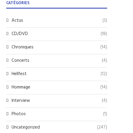
CATÉGORIES
Actus
(3)
CD/DVD
(18)
Chroniques
(14)
Concerts
(4)
Hellfest
(12)
Hommage
(14)
Interview
(4)
Photos
(1)
Uncategorized
(247)