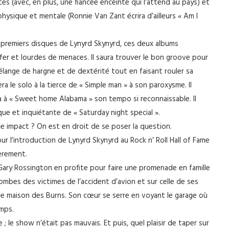
tes (avec, en plus, une fiancée enceinte qui l’attend au pays) et
ysique et mentale (Ronnie Van Zant écrira d’ailleurs « Am I
ux premiers disques de Lynyrd Skynyrd, ces deux albums
fer et lourdes de menaces. Il saura trouver le bon groove pour
élange de hargne et de dextérité tout en faisant rouler sa
era le solo à la tierce de « Simple man » à son paroxysme. Il
ra à « Sweet home Alabama » son tempo si reconnaissable. Il
que et inquiétante de « Saturday night special ».
me impact ? On est en droit de se poser la question.
r l’introduction de Lynyrd Skynyrd au Rock n’ Roll Hall of Fame
ièrement.
e. Gary Rossington en profite pour faire une promenade en famille
 tombes des victimes de l’accident d’avion et sur celle de ses
ille maison des Burns. Son cœur se serre en voyant le garage où
emps.
 ; le show n’était pas mauvais. Et puis, quel plaisir de taper sur