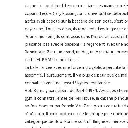
baguettes qu’il tient fermement dans ses mains serrées. 
copain d’école Gary Rossington trouve qu’il se débrouill
après avoir tapoté sur la batterie de son pote, s’est ori
payer une. Tous les deux, ils répètent dans le garage 
Pour le moment, ils sont assis dans l’herbe et assisten
plaisante pas avec le baseball. Ils regardent avec une a
Ronnie Van Zant, un grand, un dur, un bagarreur ; presq
parti ! Et BAM ! Le noir total !
La balle, lancée avec une force incroyable, a percuté l
assommé. Heureusement, il y a plus de peur que de mal 
connaît. L’aventure Lynyrd Skynyrd est lancée.
Bob Burns y participera de 1964 à 1974. Avec ses cheveux
gym. Il connaitra l’enfer de Hell House, la cabane planqu
se fera braquer par Ronnie Van Zant pour avoir refusé
répétition, Ronnie ordonne que le groupe joue quelques
catégorique de Bob, Ronnie sort un flingue et menace de l