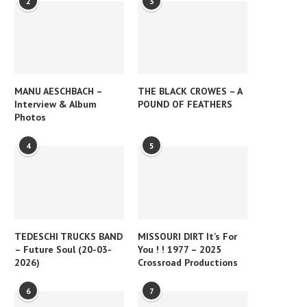
2
3
MANU AESCHBACH –
THE BLACK CROWES – A
Interview & Album
POUND OF FEATHERS
Photos
4
5
TEDESCHI TRUCKS BAND
MISSOURI DIRT It’s For
– Future Soul (20-03-
You ! ! 1977 – 2025
2026)
Crossroad Productions
6
7