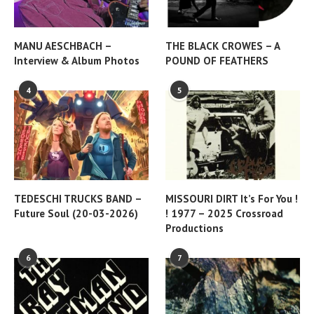
MANU AESCHBACH –
THE BLACK CROWES – A
Interview & Album Photos
POUND OF FEATHERS
4
5
TEDESCHI TRUCKS BAND –
MISSOURI DIRT It’s For You !
Future Soul (20-03-2026)
! 1977 – 2025 Crossroad
Productions
6
7