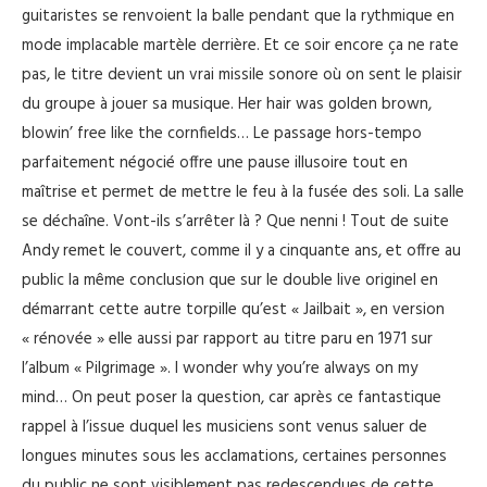
guitaristes se renvoient la balle pendant que la rythmique en
mode implacable martèle derrière. Et ce soir encore ça ne rate
pas, le titre devient un vrai missile sonore où on sent le plaisir
du groupe à jouer sa musique. Her hair was golden brown,
blowin’ free like the cornfields… Le passage hors-tempo
parfaitement négocié offre une pause illusoire tout en
maîtrise et permet de mettre le feu à la fusée des soli. La salle
se déchaîne. Vont-ils s’arrêter là ? Que nenni ! Tout de suite
Andy remet le couvert, comme il y a cinquante ans, et offre au
public la même conclusion que sur le double live originel en
démarrant cette autre torpille qu’est « Jailbait », en version
« rénovée » elle aussi par rapport au titre paru en 1971 sur
l’album « Pilgrimage ». I wonder why you’re always on my
mind… On peut poser la question, car après ce fantastique
rappel à l’issue duquel les musiciens sont venus saluer de
longues minutes sous les acclamations, certaines personnes
du public ne sont visiblement pas redescendues de cette