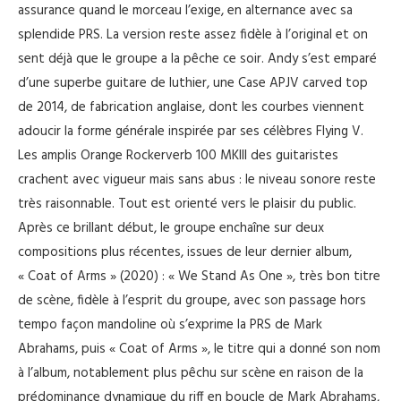
assurance quand le morceau l’exige, en alternance avec sa
splendide PRS. La version reste assez fidèle à l’original et on
sent déjà que le groupe a la pêche ce soir. Andy s’est emparé
d’une superbe guitare de luthier, une Case APJV carved top
de 2014, de fabrication anglaise, dont les courbes viennent
adoucir la forme générale inspirée par ses célèbres Flying V.
Les amplis Orange Rockerverb 100 MKIII des guitaristes
crachent avec vigueur mais sans abus : le niveau sonore reste
très raisonnable. Tout est orienté vers le plaisir du public.
Après ce brillant début, le groupe enchaîne sur deux
compositions plus récentes, issues de leur dernier album,
« Coat of Arms » (2020) : « We Stand As One », très bon titre
de scène, fidèle à l’esprit du groupe, avec son passage hors
tempo façon mandoline où s’exprime la PRS de Mark
Abrahams, puis « Coat of Arms », le titre qui a donné son nom
à l’album, notablement plus pêchu sur scène en raison de la
prédominance dynamique du riff en boucle de Mark Abrahams,