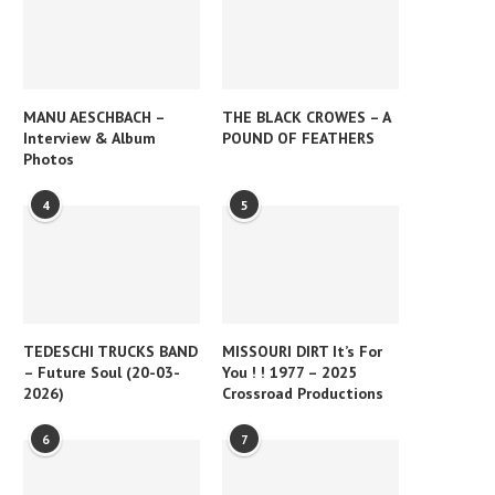
MANU AESCHBACH –
THE BLACK CROWES – A
Interview & Album
POUND OF FEATHERS
Photos
4
5
TEDESCHI TRUCKS BAND
MISSOURI DIRT It’s For
– Future Soul (20-03-
You ! ! 1977 – 2025
2026)
Crossroad Productions
6
7