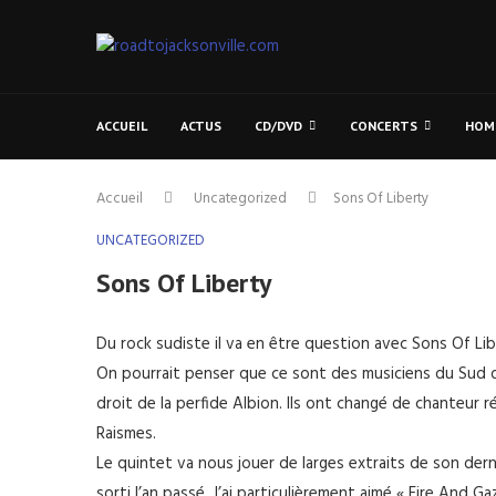
ACCUEIL
ACTUS
CD/DVD
CONCERTS
HOM
Accueil
Uncategorized
Sons Of Liberty
UNCATEGORIZED
Sons Of Liberty
Du rock sudiste il va en être question avec Sons Of Lib
On pourrait penser que ce sont des musiciens du Sud de
droit de la perfide Albion. Ils ont changé de chanteur 
Raismes.
Le quintet va nous jouer de larges extraits de son dern
sorti l’an passé. J’ai particulièrement aimé « Fire And 