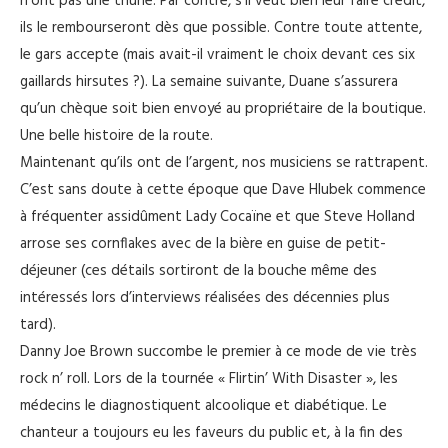
n’ont pas une thune. Par contre, s’il veut bien leur faire crédit,
ils le rembourseront dès que possible. Contre toute attente,
le gars accepte (mais avait-il vraiment le choix devant ces six
gaillards hirsutes ?). La semaine suivante, Duane s’assurera
qu’un chèque soit bien envoyé au propriétaire de la boutique.
Une belle histoire de la route.
Maintenant qu’ils ont de l’argent, nos musiciens se rattrapent.
C’est sans doute à cette époque que Dave Hlubek commence
à fréquenter assidûment Lady Cocaïne et que Steve Holland
arrose ses cornflakes avec de la bière en guise de petit-
déjeuner (ces détails sortiront de la bouche même des
intéressés lors d’interviews réalisées des décennies plus
tard).
Danny Joe Brown succombe le premier à ce mode de vie très
rock n’ roll. Lors de la tournée « Flirtin’ With Disaster », les
médecins le diagnostiquent alcoolique et diabétique. Le
chanteur a toujours eu les faveurs du public et, à la fin des