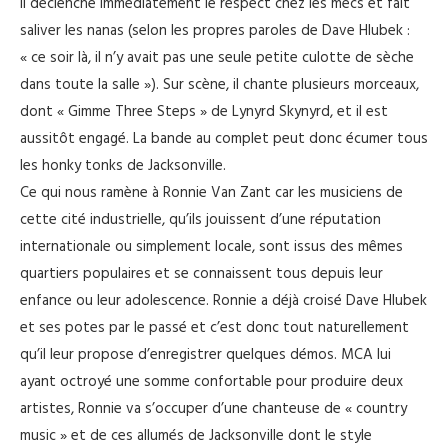
il déclenche immédiatement le respect chez les mecs et fait
saliver les nanas (selon les propres paroles de Dave Hlubek :
« ce soir là, il n’y avait pas une seule petite culotte de sèche
dans toute la salle »). Sur scène, il chante plusieurs morceaux,
dont « Gimme Three Steps » de Lynyrd Skynyrd, et il est
aussitôt engagé. La bande au complet peut donc écumer tous
les honky tonks de Jacksonville.
Ce qui nous ramène à Ronnie Van Zant car les musiciens de
cette cité industrielle, qu’ils jouissent d’une réputation
internationale ou simplement locale, sont issus des mêmes
quartiers populaires et se connaissent tous depuis leur
enfance ou leur adolescence. Ronnie a déjà croisé Dave Hlubek
et ses potes par le passé et c’est donc tout naturellement
qu’il leur propose d’enregistrer quelques démos. MCA lui
ayant octroyé une somme confortable pour produire deux
artistes, Ronnie va s’occuper d’une chanteuse de « country
music » et de ces allumés de Jacksonville dont le style