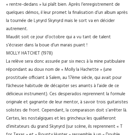
« rentre-dedans » lui plaît bien. Après l’enregistrement de
quelques démos, il leur promet la finalisation d’un album après
la tournée de Lynyrd Skynyrd mais le sort va en décider
autrement.
Maudit soit ce jour d’octobre qui a vu tant de talent
s’écraser dans la boue d’un marais puant !
MOLLY HATCHET (1978)
La relève sera donc assurée par six mecs à la mine patibulaire
répondant au doux nom de « Molly la Hachette » (une
prostituée officiant à Salem, au 17ème siècle, qui avait pour
fâcheuse habitude de décapiter ses amants à l’aide de ce
délicieux instrument). Ces desperados reprennent la formule
originale et gagnante de leur mentor, à savoir trois guitaristes
solistes de front. Cependant, la comparaison doit s’arrêter là.
Certes, les nostalgiques et les grincheux les qualifieront
d’imitateurs du grand Skynyrd (sur scène, ils reprennent « T
for Texas » et « Bounty Hunter » ressemble à un « Double