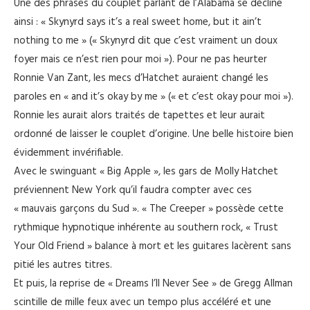
Une des phrases du couplet parlant de l’Alabama se décline
ainsi : « Skynyrd says it’s a real sweet home, but it ain’t
nothing to me » (« Skynyrd dit que c’est vraiment un doux
foyer mais ce n’est rien pour moi »). Pour ne pas heurter
Ronnie Van Zant, les mecs d’Hatchet auraient changé les
paroles en « and it’s okay by me » (« et c’est okay pour moi »).
Ronnie les aurait alors traités de tapettes et leur aurait
ordonné de laisser le couplet d’origine. Une belle histoire bien
évidemment invérifiable.
Avec le swinguant « Big Apple », les gars de Molly Hatchet
préviennent New York qu’il faudra compter avec ces
« mauvais garçons du Sud ». « The Creeper » possède cette
rythmique hypnotique inhérente au southern rock, « Trust
Your Old Friend » balance à mort et les guitares lacèrent sans
pitié les autres titres.
Et puis, la reprise de « Dreams I’ll Never See » de Gregg Allman
scintille de mille feux avec un tempo plus accéléré et une