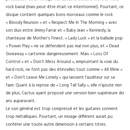
rock banal (mais peut-être était-ce intentionnel). Pourtant, ce
disque contient quelques bons morceaux comme le rock
« Bloody Reunion » et « Respect Me In The Morning » avec
son duo entre Jimmy Farrar et « Baby Jean » Kennedy, la
chanteuse de Mother’s Finest. « Lady Luck » et la ballade pop
« Power Play » ne se défendent pas mal non plus, et « Dead
Giveaway » cartonne dangereusement. Mais « Loss Of
Control » et « Don’t Mess Around », empruntant la voie du
hard rock, ne font pas des étincelles tout comme « All Mine »
et « Don’t Leave Me Lonely » qui laissent l’auditeur sur sa
faim. Quant à la reprise de « Long Tall Sally », elle n’ajoute rien
de plus, Cactus ayant proposé une version bien supérieure dix
ans auparavant.
Le son général est trop compressé et les guitares sonnent
trop métalliques. Pourtant, un mixage différent aurait pu
conférer une toute autre dimension à certains titres.