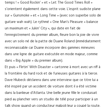
temps ! « Good Rockin’ » et « Let The Good Times Roll »
s’orientent également dans cette voie. L’esprit sudiste plane
sur « Gunsmoke » et « Long Time » (avec son superbe solo de
guitare wah wah). Le rythmé « One Man’s Pleasure » balance
un maximum et « Jukin’ City », qui date en fait de
l’enregistrement du premier album, fleure bon la joie de vivre
avec un solo né de la patte de Duane Roland (immédiatement
reconnaissable car Duane incorpore des gammes mineures
dans une ligne de guitare exécutée en mode majeur, comme
dans « Big Apple » du premier album).
Et puis « Flirtin’ With Disaster » cartonne à mort avec un riff à
la frontière du hard rock et de furieuses guitares à la tierce.
Dave Hlubeck déclarera dans une interview que ce titre lui a
été inspiré par un accident de voiture dont il a été victime
dans la banlieue d’Atlanta. Une belle jeune fille le conduisait
pied au plancher vers un studio de télé pour participer à un
talk show quand un conducteur malpoli leur a coupé la route.