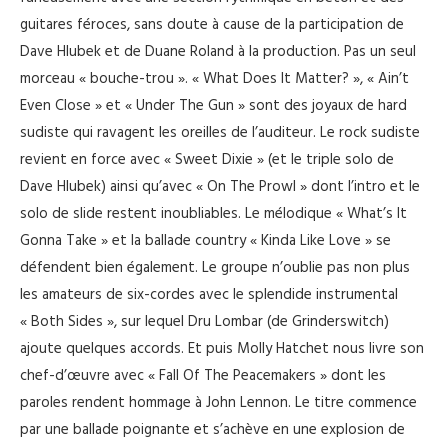
guitares féroces, sans doute à cause de la participation de
Dave Hlubek et de Duane Roland à la production. Pas un seul
morceau « bouche-trou ». « What Does It Matter? », « Ain’t
Even Close » et « Under The Gun » sont des joyaux de hard
sudiste qui ravagent les oreilles de l’auditeur. Le rock sudiste
revient en force avec « Sweet Dixie » (et le triple solo de
Dave Hlubek) ainsi qu’avec « On The Prowl » dont l’intro et le
solo de slide restent inoubliables. Le mélodique « What’s It
Gonna Take » et la ballade country « Kinda Like Love » se
défendent bien également. Le groupe n’oublie pas non plus
les amateurs de six-cordes avec le splendide instrumental
« Both Sides », sur lequel Dru Lombar (de Grinderswitch)
ajoute quelques accords. Et puis Molly Hatchet nous livre son
chef-d’œuvre avec « Fall Of The Peacemakers » dont les
paroles rendent hommage à John Lennon. Le titre commence
par une ballade poignante et s’achève en une explosion de