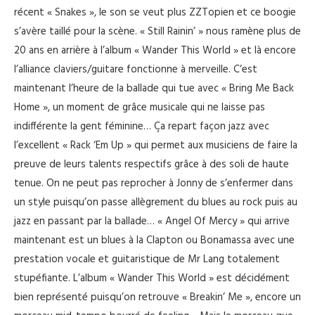
récent « Snakes », le son se veut plus ZZTopien et ce boogie
s’avère taillé pour la scène. « Still Rainin’ » nous ramène plus de
20 ans en arrière à l’album « Wander This World » et là encore
l’alliance claviers/guitare fonctionne à merveille. C’est
maintenant l’heure de la ballade qui tue avec « Bring Me Back
Home », un moment de grâce musicale qui ne laisse pas
indifférente la gent féminine… Ça repart façon jazz avec
l’excellent « Rack ‘Em Up » qui permet aux musiciens de faire la
preuve de leurs talents respectifs grâce à des soli de haute
tenue. On ne peut pas reprocher à Jonny de s’enfermer dans
un style puisqu’on passe allègrement du blues au rock puis au
jazz en passant par la ballade… « Angel Of Mercy » qui arrive
maintenant est un blues à la Clapton ou Bonamassa avec une
prestation vocale et guitaristique de Mr Lang totalement
stupéfiante. L’album « Wander This World » est décidément
bien représenté puisqu’on retrouve « Breakin’ Me », encore un