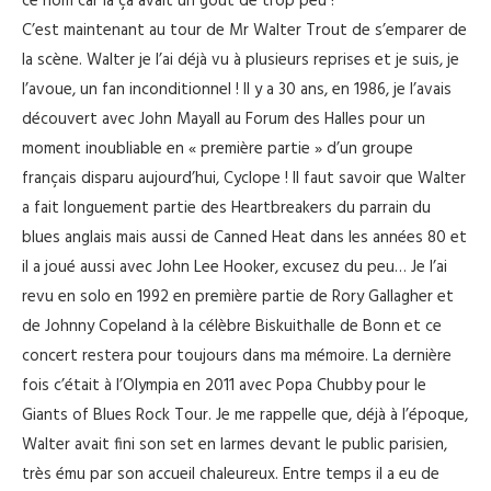
ce nom car là ça avait un goût de trop peu !
C’est maintenant au tour de Mr Walter Trout de s’emparer de
la scène. Walter je l’ai déjà vu à plusieurs reprises et je suis, je
l’avoue, un fan inconditionnel ! Il y a 30 ans, en 1986, je l’avais
découvert avec John Mayall au Forum des Halles pour un
moment inoubliable en « première partie » d’un groupe
français disparu aujourd’hui, Cyclope ! Il faut savoir que Walter
a fait longuement partie des Heartbreakers du parrain du
blues anglais mais aussi de Canned Heat dans les années 80 et
il a joué aussi avec John Lee Hooker, excusez du peu… Je l’ai
revu en solo en 1992 en première partie de Rory Gallagher et
de Johnny Copeland à la célèbre Biskuithalle de Bonn et ce
concert restera pour toujours dans ma mémoire. La dernière
fois c’était à l’Olympia en 2011 avec Popa Chubby pour le
Giants of Blues Rock Tour. Je me rappelle que, déjà à l’époque,
Walter avait fini son set en larmes devant le public parisien,
très ému par son accueil chaleureux. Entre temps il a eu de