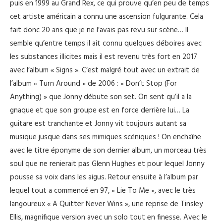
puis en 1999 au Grand Rex, ce qui prouve qu’en peu de temps
cet artiste américain a connu une ascension fulgurante. Cela
fait donc 20 ans que je ne l’avais pas revu sur scène… Il
semble qu’entre temps il ait connu quelques déboires avec
les substances illicites mais il est revenu très fort en 2017
avec l’album « Signs ». C’est malgré tout avec un extrait de
l’album « Turn Around » de 2006 : « Don’t Stop (For
Anything) » que Jonny débute son set. On sent qu’il a la
gnaque et que son groupe est en force derrière lui… La
guitare est tranchante et Jonny vit toujours autant sa
musique jusque dans ses mimiques scéniques ! On enchaîne
avec le titre éponyme de son dernier album, un morceau très
soul que ne renierait pas Glenn Hughes et pour lequel Jonny
pousse sa voix dans les aigus. Retour ensuite à l’album par
lequel tout a commencé en 97, « Lie To Me », avec le très
langoureux « A Quitter Never Wins », une reprise de Tinsley
Ellis, magnifique version avec un solo tout en finesse. Avec le