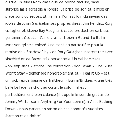
distille un Blues Rock classique de bonne facture, sans
surprise mais agréable à l’oreille. La prise de son et la mise en
place sont correctes. Et même si l’on est loin du niveau des
idoles de Julian Sas (selon ses propres dires : Jimi Hendrix, Rory
Gallagher et Stevie Ray Vaughan), cette production se laisse
gentiment écouter. J’aime vraiment bien « Bound To Roll »
avec son rythme enlevé. Une mention particulière pour la
reprise de « Shadow Play » de Rory Gallagher, interprétée avec
sincérité et de façon très personnelle. Un bel hommage !
« Swamplands » affiche une coloration Rock Texan. « The Blues
Won’t Stay » déménage honorablement et « Tear It Up » est
un rock rapide baigné de fraîcheur. « Burnin’Bridges », une très
belle ballade, va droit au cœur ; le solo final est
particulièrement bien balancé (il rappelle le son de gratte de
Johnny Winter sur « Anything For Your Love »). « Ain’t Backing
Down » nous parlera en raison de ses sonorités sudistes
(harmonica et dobro).