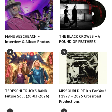
MANU AESCHBACH –
THE BLACK CROWES – A
Interview & Album Photos
POUND OF FEATHERS
4
5
TEDESCHI TRUCKS BAND –
MISSOURI DIRT It’s For You !
Future Soul (20-03-2026)
! 1977 – 2025 Crossroad
Productions
6
7