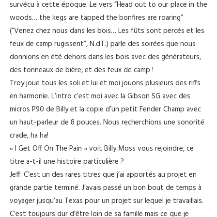
survécu à cette époque. Le vers “Head out to our place in the
woods… the kegs are tapped the bonfires are roaring”
(“Venez chez nous dans les bois… Les fûts sont percés et les
feux de camp rugissent”, N.dT.) parle des soirées que nous
donnions en été dehors dans les bois avec des générateurs,
des tonneaux de bière, et des feux de camp !
Troy joue tous les soli et lui et moi jouons plusieurs des riffs
en harmonie. L’intro c’est moi avec la Gibson SG avec des
micros P90 de Billy et la copie d’un petit Fender Champ avec
un haut-parleur de 8 pouces. Nous recherchions une sonorité
crade, ha ha!
« I Get Off On The Pain » voit Billy Moss vous rejoindre, ce
titre a-t-il une histoire particulière ?
Jeff: C’est un des rares titres que j’ai apportés au projet en
grande partie terminé. J’avais passé un bon bout de temps à
voyager jusqu’au Texas pour un projet sur lequel je travaillais.
C’est toujours dur d’être loin de sa famille mais ce que je