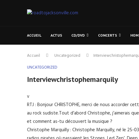
ACCUEIL
ACTUS
CD/DVD
CONCERTS
HOM
Accueil
Uncategorized
Interviewchristophemarqu
UNCATEGORIZED
Interviewchristophemarquily
v
RTJ : Bonjour CHRISTOPHE, merci de nous accorder cett
au rock sudiste.Tout d’abord Christophe, j’aimerais qu
et comment as-tu découvert la musique ?
Christophe Marquilly : Christophe Marquilly, né le 25-03-
radios pirates où passaient les Stones, Led Zep’, Deep 