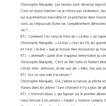
Christophe Marquilly : Les textes sont devenus importan
C’est un lourd chantier car je n’écris pas facilement, fau
sur la prétention masculine et sa petitesse dans l’univer
sont, au crépuscule d’une vie, complètement dérisoires 
vie ?…
RTJ : Comment t’es venu le titre de « Là-Bas », un super
Christophe Marquilly : « Là-bas » c’est les US, les grand
et c’est « là-bas » que je trouve mes ressources au tra
RTJ : « Jeremiah » parle d’un trappeur immortalisé au c
Christophe Marquilly : C’est un film culte et Robert Re
c’était John Johnson). Je me suis dit « Allez, fais une 
RTJ : Est-ce une ode à la nature ?
Christophe Marquilly : Oui, j’adore la nature, je pêche et 
fraises dans les arbres ! Sans chasseur il n’y a plus de 
RTJ : « Stetson blues », qui figurait sur le premier alb
nous renvoie à un univers « topien », humour compris. Es