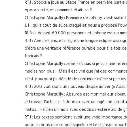
RTJ : Stocks a joué au Stade France en première parti
opportunité, et comment était-ce ?
Christophe Marquilly : Première de Johnny, c’est suite
J. H. qui a tout de suite craqué et nous a proposé l’ou
18 fois devant 60 000 personnes et Johnny est un mec
RTJ : Avec les ans, et malgré une longue éclipse disco
d’être une véritable référence durable pour à la fois 
français ?
Christophe Marquilly : Je ne sais pas si je suis une réf
médias non plus… Mais il est vrai que j’ai des commen
c’est pourquoi j’ai décidé de continuer même si parfois
RTJ : 2013 voit donc un nouveau disque arriver (« Absur
Christophe Marquilly : Absurde est mon meilleur album,
je trouve. J’ai fait ça à Roubaix avec un ingé son tale
matos… Fait en un mois avec des zicos extérieurs de gr
RTJ : Les textes semblent avoir une vraie importance don
peux-tu nous dire ce que signifie cette chanson pour t