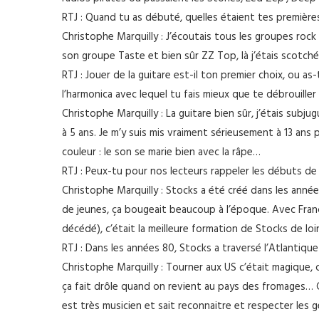
RTJ : Quand tu as débuté, quelles étaient tes premières
Christophe Marquilly : J’écoutais tous les groupes rock
son groupe Taste et bien sûr ZZ Top, là j’étais scotché
RTJ : Jouer de la guitare est-il ton premier choix, ou 
l’harmonica avec lequel tu fais mieux que te débrouiller
Christophe Marquilly : La guitare bien sûr, j’étais subj
à 5 ans. Je m’y suis mis vraiment sérieusement à 13 ans pa
couleur : le son se marie bien avec la râpe…
RTJ : Peux-tu pour nos lecteurs rappeler les débuts d
Christophe Marquilly : Stocks a été créé dans les année
de jeunes, ça bougeait beaucoup à l’époque. Avec Franck
décédé), c’était la meilleure formation de Stocks de loin
RTJ : Dans les années 80, Stocks a traversé l’Atlantique
Christophe Marquilly : Tourner aux US c’était magique, c
ça fait drôle quand on revient au pays des fromages… C
est très musicien et sait reconnaitre et respecter les gen