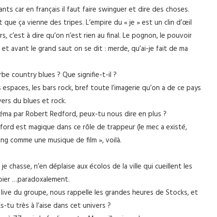
ts car en français il faut faire swinguer et dire des choses.
t que ça vienne des tripes. L’empire du « je » est un clin d’œil
s, c’est à dire qu’on n’est rien au final. Le pognon, le pouvoir
et avant le grand saut on se dit : merde, qu’ai-je fait de ma
be country blues ? Que signifie-t-il ?
s espaces, les bars rock, bref toute l’imagerie qu’on a de ce pays
vers du blues et rock.
inéma par Robert Redford, peux-tu nous dire en plus ?
dford est magique dans ce rôle de trappeur (le mec a existé,
song comme une musique de film », voilà.
je chasse, n’en déplaise aux écolos de la ville qui cueillent les
gibier …paradoxalement.
um live du groupe, nous rappelle les grandes heures de Stocks, et
-tu très à l’aise dans cet univers ?