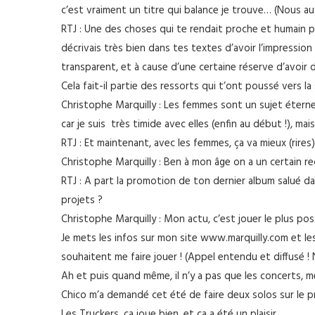
c’est vraiment un titre qui balance je trouve… (Nous au
RTJ : Une des choses qui te rendait proche et humain p
décrivais très bien dans tes textes d’avoir l’impression
transparent, et à cause d’une certaine réserve d’avoir du
Cela fait-il partie des ressorts qui t’ont poussé vers la 
Christophe Marquilly : Les femmes sont un sujet éterne
car je suis très timide avec elles (enfin au début !), mai
RTJ : Et maintenant, avec les femmes, ça va mieux (rires)
Christophe Marquilly : Ben à mon âge on a un certain recu
RTJ : A part la promotion de ton dernier album salué da
projets ?
Christophe Marquilly : Mon actu, c’est jouer le plus poss
Je mets les infos sur mon site www.marquilly.com et les
souhaitent me faire jouer ! (Appel entendu et diffusé !
Ah et puis quand même, il n’y a pas que les concerts, mêm
Chico m’a demandé cet été de faire deux solos sur le p
Les Truckers, ça joue bien, et ça a été un plaisir.