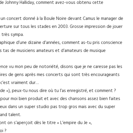
e de Johnny Halliday, comment avez-vous obtenu cette
 à un concert donné à la Boule Noire devant Camus le manager de
verture sur tous les stades en 2003. Grosse impression de jouer
 très sympa.
graphique d’une dizaine d’années, comment as-tu pris conscience
des tas de musiciens amateurs et d’amateurs de musique
érence vu mon peu de notoriété, disons que je ne caresse pas les
taires de gens après mes concerts qui sont très encourageants
 c’est vraiment dur…
de »), peux-tu nous dire où tu l’as enregistré, et comment ?
 pour moi bien produit et avec des chansons assez bien faites
ntueux dans un super studio pas trop gros mais avec du super
and talent.
t on s’aperçoit dès le titre « L’empire du Je »,
oi ?