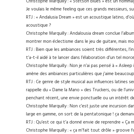
Christophe Marquilly : « Stetson blues » est un hommage 
Je voulais le même feeling que ces grands messieurs, su
RTJ : « Andalusia Dream » est un acoustique latino, d’o
acoustique ?
Christophe Marquilly : Andalousia dream conclue l’album
montrer mon éclectisme dans le jeu de guitare, mais mo
RTJ : Bien que les ambiances soient très différentes, l
t’a-t-il aidé à te lancer dans l’élaboration d’un tel morc
Christophe Marquilly : Non je n’ai pas pensé à « Asleep i
amène des ambiances particulières que j’aime beaucoup
RTJ : Ce genre de style musical aux influences latines se
rappelle du « Dame la Mano » des Truckers, ou de l’univer
penchant récent, une envie ponctuelle ou un intérêt d
Christophe Marquilly : Non c’est juste une incursion da
large en gamme, on sort de la pentatonique ! ça demande
RTJ : Qu’est ce qui t’a donné envie de reprendre « Ça m
Christophe Marquilly : « ça m’fait tout drôle » groove fo