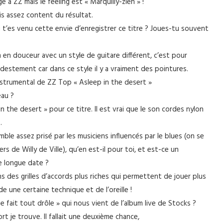
à ZZ mais le feeling est « Marquilly-zien » !
is assez content du résultat.
ù t’es venu cette envie d’enregistrer ce titre ? Joues-tu souvent
 en douceur avec un style de guitare différent, c’est pour
destement car dans ce style il y a vraiment des pointures.
’instrumental de ZZ Top « Asleep in the desert »
eau ?
n the desert » pour ce titre. Il est vrai que le son cordes nylon
.
mble assez prisé par les musiciens influencés par le blues (on se
s de Willy de Ville), qu’en est-il pour toi, et est-ce un
e longue date ?
ns des grilles d’accords plus riches qui permettent de jouer plus
 une certaine technique et de l’oreille !
e fait tout drôle » qui nous vient de l’album live de Stocks ?
rt je trouve. Il fallait une deuxième chance,