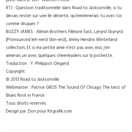
juste dans le son “Southern Rock”.
RTJ : Question traditionnelle dans Road to Jacksonville, si tu
devais rester sur une île déserte, qu’emmènerais-tu avec toi
comme disques ?
BUZZY JAMES : Allman Brothers Fillmore East, Lynyrd Skynyrd
(Pronounced leh-nerd Skin-erd), Jimmy Hendrix Winterland
collection, Et si ma petite amie n’est pas avec moi, j’en
aimerais un avec quelques cheerleaders sur la pochette.
Traduction : Y. Philippot-Degand
Copyright
© 2013 Road to Jacksonville
Webmaster : Patrice GROS The Sound Of Chicago The best of
Blues Rock in France
Tous droits reservés.
Design par Zion pour Kitgrafik.com