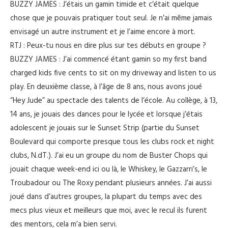
BUZZY JAMES : J’étais un gamin timide et c’était quelque
chose que je pouvais pratiquer tout seul. Je n’ai même jamais
envisagé un autre instrument et je l’aime encore à mort.
RTJ : Peux-tu nous en dire plus sur tes débuts en groupe ?
BUZZY JAMES : J’ai commencé étant gamin so my first band
charged kids five cents to sit on my driveway and listen to us
play. En deuxième classe, à l’âge de 8 ans, nous avons joué
“Hey Jude” au spectacle des talents de l’école. Au collège, à 13,
14 ans, je jouais des dances pour le lycée et lorsque j’étais
adolescent je jouais sur le Sunset Strip (partie du Sunset
Boulevard qui comporte presque tous les clubs rock et night
clubs, N.dT.). J’ai eu un groupe du nom de Buster Chops qui
jouait chaque week-end ici ou là, le Whiskey, le Gazzarri’s, le
Troubadour ou The Roxy pendant plusieurs années. J’ai aussi
joué dans d’autres groupes, la plupart du temps avec des
mecs plus vieux et meilleurs que moi, avec le recul ils furent
des mentors, cela m’a bien servi.