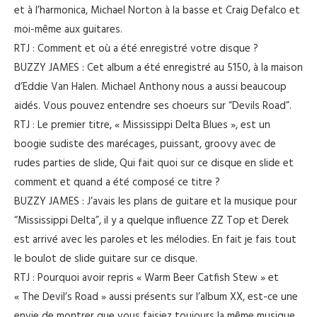
et à l’harmonica, Michael Norton à la basse et Craig Defalco et
moi-même aux guitares.
RTJ : Comment et où a été enregistré votre disque ?
BUZZY JAMES : Cet album a été enregistré au 5150, à la maison
d’Eddie Van Halen. Michael Anthony nous a aussi beaucoup
aidés. Vous pouvez entendre ses choeurs sur “Devils Road”.
RTJ : Le premier titre, « Mississippi Delta Blues », est un
boogie sudiste des marécages, puissant, groovy avec de
rudes parties de slide, Qui fait quoi sur ce disque en slide et
comment et quand a été composé ce titre ?
BUZZY JAMES : J’avais les plans de guitare et la musique pour
“Mississippi Delta”, il y a quelque influence ZZ Top et Derek
est arrivé avec les paroles et les mélodies. En fait je fais tout
le boulot de slide guitare sur ce disque.
RTJ : Pourquoi avoir repris « Warm Beer Catfish Stew » et
« The Devil’s Road » aussi présents sur l’album XX, est-ce une
envie de montrer que vous faisiez toujours la même musique