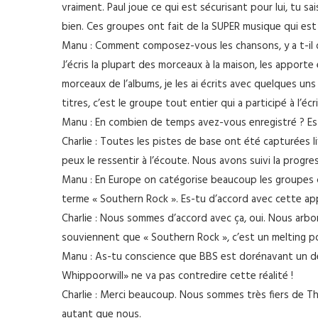
vraiment. Paul joue ce qui est sécurisant pour lui, tu 
bien. Ces groupes ont fait de la SUPER musique qui est
Manu : Comment composez-vous les chansons, y a t-il 
J’écris la plupart des morceaux à la maison, les appor
morceaux de l’albums, je les ai écrits avec quelques un
titres, c’est le groupe tout entier qui a participé à l’éc
Manu : En combien de temps avez-vous enregistré ? Est
Charlie : Toutes les pistes de base ont été capturées li
peux le ressentir à l’écoute. Nous avons suivi la progre
Manu : En Europe on catégorise beaucoup les groupes 
terme « Southern Rock ». Es-tu d’accord avec cette app
Charlie : Nous sommes d’accord avec ça, oui. Nous arb
souviennent que « Southern Rock », c’est un melting po
Manu : As-tu conscience que BBS est dorénavant un des
Whippoorwill» ne va pas contredire cette réalité !
Charlie : Merci beaucoup. Nous sommes très fiers de T
autant que nous.