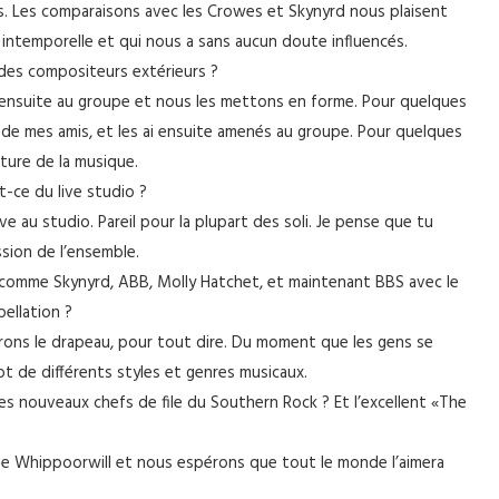
sais. Les comparaisons avec les Crowes et Skynyrd nous plaisent
 intemporelle et qui nous a sans aucun doute influencés.
des compositeurs extérieurs ?
te ensuite au groupe et nous les mettons en forme. Pour quelques
s de mes amis, et les ai ensuite amenés au groupe. Pour quelques
riture de la musique.
-ce du live studio ?
ve au studio. Pareil pour la plupart des soli. Je pense que tu
ssion de l’ensemble.
comme Skynyrd, ABB, Molly Hatchet, et maintenant BBS avec le
ellation ?
orons le drapeau, pour tout dire. Du moment que les gens se
t de différents styles et genres musicaux.
 nouveaux chefs de file du Southern Rock ? Et l’excellent «The
he Whippoorwill et nous espérons que tout le monde l’aimera