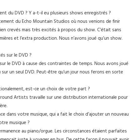
ent du DVD ? Y a-t-il eu plusieurs shows enregistrés ?
ctement du Echo Mountain Studios où nous venions de finir
ien crevés mais très excités à propos du show. C’était sans
umières et l’extra production. Nous n’avons joué qu’un show.
tés sur le DVD ?
is sur le DVD à cause des contraintes de temps. Nous avons joué
u sur un seul DVD. Peut-être qu’un jour nous ferons en sorte
nationalement, est-ce un choix de votre part ?
round Artists travaille sur une distribution internationale pour
ère.
e dans votre musique, qui a fait le choix d’ajouter un nouveau
votre musique ?
ermanence au piano/orgue. Les circonstances étaient parfaites
nçait juste à voyager en bus. De cette façon il pouvait avoir