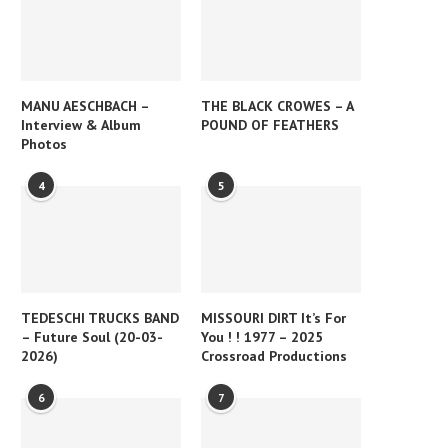
MANU AESCHBACH –
THE BLACK CROWES – A
Interview & Album
POUND OF FEATHERS
Photos
4
5
TEDESCHI TRUCKS BAND
MISSOURI DIRT It’s For
– Future Soul (20-03-
You ! ! 1977 – 2025
2026)
Crossroad Productions
6
7