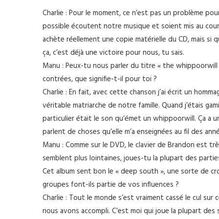
Charlie : Pour le moment, ce n’est pas un problème po
possible écoutent notre musique et soient mis au cour
achète réellement une copie matérielle du CD, mais si
ça, c’est déjà une victoire pour nous, tu sais.
Manu : Peux-tu nous parler du titre « the whippoorwil
contrées, que signifie-t-il pour toi ?
Charlie : En fait, avec cette chanson j’ai écrit un hom
véritable matriarche de notre famille. Quand j’étais ga
particulier était le son qu’émet un whippoorwill. Ça a u
parlent de choses qu’elle m’a enseignées au fil des ann
Manu : Comme sur le DVD, le clavier de Brandon est très 
semblent plus lointaines, joues-tu la plupart des partie
Cet album sent bon le « deep south », une sorte de cro
groupes font-ils partie de vos influences ?
Charlie : Tout le monde s’est vraiment cassé le cul sur c
nous avons accompli. C’est moi qui joue la plupart des so