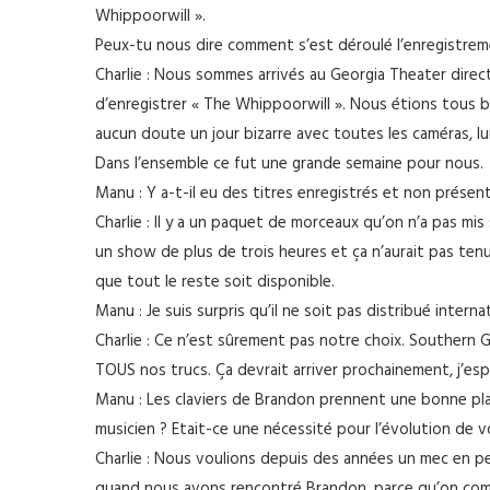
Whippoorwill ».
Peux-tu nous dire comment s’est déroulé l’enregistrem
Charlie : Nous sommes arrivés au Georgia Theater dire
d’enregistrer « The Whippoorwill ». Nous étions tous b
aucun doute un jour bizarre avec toutes les caméras, l
Dans l’ensemble ce fut une grande semaine pour nous.
Manu : Y a-t-il eu des titres enregistrés et non présen
Charlie : Il y a un paquet de morceaux qu’on n’a pas m
un show de plus de trois heures et ça n’aurait pas ten
que tout le reste soit disponible.
Manu : Je suis surpris qu’il ne soit pas distribué inter
Charlie : Ce n’est sûrement pas notre choix. Southern G
TOUS nos trucs. Ça devrait arriver prochainement, j’esp
Manu : Les claviers de Brandon prennent une bonne plac
musicien ? Etait-ce une nécessité pour l’évolution de 
Charlie : Nous voulions depuis des années un mec en p
quand nous avons rencontré Brandon, parce qu’on comme