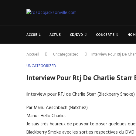
ACCUEIL
ACTUS
CD/DVD
CONCERTS
HOM
Accueil
Uncategorized
Interview Pour Rtj De Char
UNCATEGORIZED
Interview Pour Rtj De Charlie Star
iInterview pour RTJ de Charlie Starr (Blackberry Smoke)
Par Manu Aeschbach (Natchez)
Manu : Hello Charlie,
Je suis très heureux de pouvoir te poser quelques ques
Blackberry Smoke avec les sorties respectives du DVD «