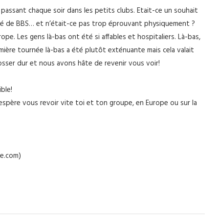
assant chaque soir dans les petits clubs. Etait-ce un souhait
riété de BBS… et n’était-ce pas trop éprouvant physiquement ?
e. Les gens là-bas ont été si affables et hospitaliers. Là-bas,
mière tournée là-bas a été plutôt exténuante mais cela valait
sser dur et nous avons hâte de revenir vous voir!
ble!
’espère vous revoir vite toi et ton groupe, en Europe ou sur la
e.com)