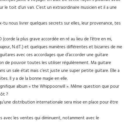
r le toit d’un van. C’est un extraordinaire musicien et il a une
-tu nous livrer quelques secrets sur elles, leur provenance, tes
D (corde la plus grave accordée en ré au lieu de l’être en mi,
majeur, N.dT.) et quelques manières différentes et bizarres de me
es guitares avec ces accordages que d’accorder une guitare
on de pouvoir toutes les utiliser régulièrement. Ma guitare
ans un sale état mais c’est juste une super petite guitare. Elle a
tes. Il y a de la bonne magie en elle.
 magnifique album « the Whippoorwill ». Même question que pour
tôt ?
qu’une distribution internationale sera mise en place pour être
es avec les ventes qui diminuent, notamment avec le