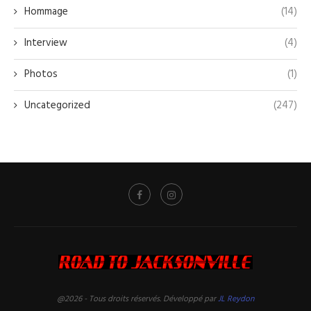
Hommage
(14)
Interview
(4)
Photos
(1)
Uncategorized
(247)
@2026 - Tous droits réservés. Développé par
JL Reydon