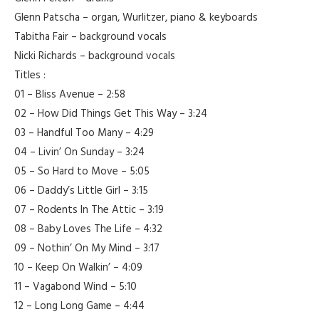
Glenn Patscha – organ, Wurlitzer, piano & keyboards
Tabitha Fair – background vocals
Nicki Richards – background vocals
Titles :
01 – Bliss Avenue – 2:58
02 – How Did Things Get This Way – 3:24
03 – Handful Too Many – 4:29
04 – Livin’ On Sunday – 3:24
05 – So Hard to Move – 5:05
06 – Daddy’s Little Girl – 3:15
07 – Rodents In The Attic – 3:19
08 – Baby Loves The Life – 4:32
09 – Nothin’ On My Mind – 3:17
10 – Keep On Walkin’ – 4:09
11 – Vagabond Wind – 5:10
12 – Long Long Game – 4:44