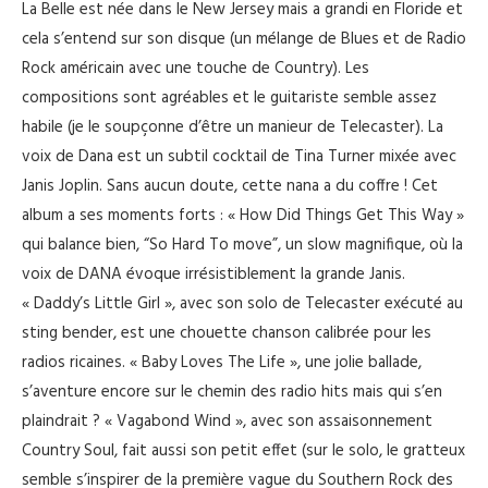
La Belle est née dans le New Jersey mais a grandi en Floride et
cela s’entend sur son disque (un mélange de Blues et de Radio
Rock américain avec une touche de Country). Les
compositions sont agréables et le guitariste semble assez
habile (je le soupçonne d’être un manieur de Telecaster). La
voix de Dana est un subtil cocktail de Tina Turner mixée avec
Janis Joplin. Sans aucun doute, cette nana a du coffre ! Cet
album a ses moments forts : « How Did Things Get This Way »
qui balance bien, “So Hard To move”, un slow magnifique, où la
voix de DANA évoque irrésistiblement la grande Janis.
« Daddy’s Little Girl », avec son solo de Telecaster exécuté au
sting bender, est une chouette chanson calibrée pour les
radios ricaines. « Baby Loves The Life », une jolie ballade,
s’aventure encore sur le chemin des radio hits mais qui s’en
plaindrait ? « Vagabond Wind », avec son assaisonnement
Country Soul, fait aussi son petit effet (sur le solo, le gratteux
semble s’inspirer de la première vague du Southern Rock des