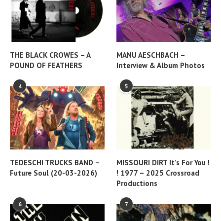
THE BLACK CROWES – A
MANU AESCHBACH –
POUND OF FEATHERS
Interview & Album Photos
4
5
TEDESCHI TRUCKS BAND –
MISSOURI DIRT It’s For You !
Future Soul (20-03-2026)
! 1977 – 2025 Crossroad
Productions
6
7