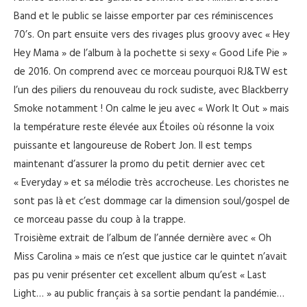
Band et le public se laisse emporter par ces réminiscences
70’s. On part ensuite vers des rivages plus groovy avec « Hey
Hey Mama » de l’album à la pochette si sexy « Good Life Pie »
de 2016. On comprend avec ce morceau pourquoi RJ&TW est
l’un des piliers du renouveau du rock sudiste, avec Blackberry
Smoke notamment ! On calme le jeu avec « Work It Out » mais
la température reste élevée aux Étoiles où résonne la voix
puissante et langoureuse de Robert Jon. Il est temps
maintenant d’assurer la promo du petit dernier avec cet
« Everyday » et sa mélodie très accrocheuse. Les choristes ne
sont pas là et c’est dommage car la dimension soul/gospel de
ce morceau passe du coup à la trappe.
Troisième extrait de l’album de l’année dernière avec « Oh
Miss Carolina » mais ce n’est que justice car le quintet n’avait
pas pu venir présenter cet excellent album qu’est « Last
Light… » au public français à sa sortie pendant la pandémie…