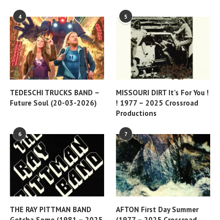
4
5
TEDESCHI TRUCKS BAND –
MISSOURI DIRT It’s For You !
Future Soul (20-03-2026)
! 1977 – 2025 Crossroad
Productions
6
7
THE RAY PITTMAN BAND
AFTON First Day Summer
Getcha Some (1981 – 2025
(1977 – 2025 Crossroad