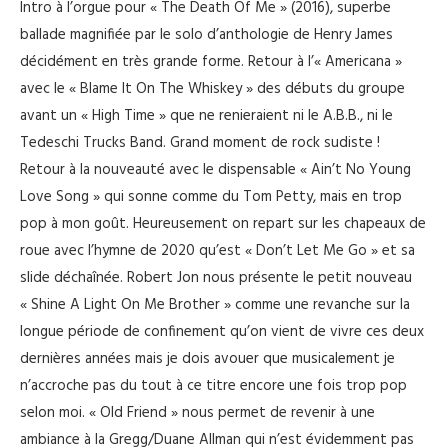
Intro à l’orgue pour « The Death Of Me » (2016), superbe
ballade magnifiée par le solo d’anthologie de Henry James
décidément en très grande forme. Retour à l’« Americana »
avec le « Blame It On The Whiskey » des débuts du groupe
avant un « High Time » que ne renieraient ni le A.B.B., ni le
Tedeschi Trucks Band. Grand moment de rock sudiste !
Retour à la nouveauté avec le dispensable « Ain’t No Young
Love Song » qui sonne comme du Tom Petty, mais en trop
pop à mon goût. Heureusement on repart sur les chapeaux de
roue avec l’hymne de 2020 qu’est « Don’t Let Me Go » et sa
slide déchaînée. Robert Jon nous présente le petit nouveau
« Shine A Light On Me Brother » comme une revanche sur la
longue période de confinement qu’on vient de vivre ces deux
dernières années mais je dois avouer que musicalement je
n’accroche pas du tout à ce titre encore une fois trop pop
selon moi. « Old Friend » nous permet de revenir à une
ambiance à la Gregg/Duane Allman qui n’est évidemment pas