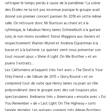
rattraper le temps perdu à cause de la pandémie ! La scène
des Étoiles ne lui est pas inconnue puisque le groupe avait
donné son premier concert parisien fin 2018 en cette même
salle. On retrouve donc Mr Burrison au chant et à la
rythmique, le fabuleux Henry James Schneekluth à la guitare
solo, le non moins excellent Steve Maggiora aux claviers et
respectivement Warren Murrel et Andrew Espantman à la
basse et à la batterie. Le quintet vient nous présenter son
tout nouvel opus « Shine A Light On Me Brother » et en
jouera 3 extraits…
Les Californiens attaquent très fort avec « The Devil Is Your
Only Friend » de l’album de 2015 « Glory Bound » et on
comprend tout de suite que Henry James va jouer un rôle
prépondérant dans le groupe avec des soli toujours plus
spectaculaires. Ambiance très « Americana » ensuite avec « Do
You Remember » de « Last Light On The Highway » sorti
l’année dernière. Les guitares sonnent très Allman Brothers