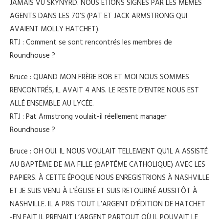
JAMAIS VU SKYNYRD. NOUS ÉTIONS SIGNÉS PAR LES MÊMES
AGENTS DANS LES 70’S (PAT ET JACK ARMSTRONG QUI
AVAIENT MOLLY HATCHET).
RTJ : Comment se sont rencontrés les membres de
Roundhouse ?
Bruce : QUAND MON FRÈRE BOB ET MOI NOUS SOMMES
RENCONTRÉS, IL AVAIT 4 ANS. LE RESTE D’ENTRE NOUS EST
ALLÉ ENSEMBLE AU LYCÉE.
RTJ : Pat Armstrong voulait-il réellement manager
Roundhouse ?
Bruce : OH OUI. IL NOUS VOULAIT TELLEMENT QU’IL A ASSISTÉ
AU BAPTÊME DE MA FILLE (BAPTÊME CATHOLIQUE) AVEC LES
PAPIERS. À CETTE ÉPOQUE NOUS ENREGISTRIONS À NASHVILLE
ET JE SUIS VENU À L’ÉGLISE ET SUIS RETOURNÉ AUSSITÔT À
NASHVILLE. IL A PRIS TOUT L’ARGENT D’ÉDITION DE HATCHET
-EN FAIT IL PRENAIT L’ARGENT PARTOUT OÙ IL POUVAIT LE