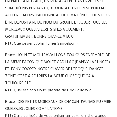
PRENAIT SA RETRAITE, ILS N’EN AVAIENT PAS ENVIE. ILS SE
SONT RÉUNIS PENDANT QUE MON ATTENTION SE PORTAIT
AILLEURS. ALORS, J’AI DONNÉ À EDDIE MA BÉNÉDICTION POUR
ÊTRE DÉPOSITAIRE DU NOM DU GROUPE ET JOUER TOUS LES
MORCEAUX QUE J’AI ÉCRITS SI ILS VOULAIENT,
GRATUITEMENT. BONNE CHANCE À EUX!
RTJ : Que devient John Turner Samuelson ?
Bruce : JOHN ET MOI TRAVAILLONS TOUJOURS ENSEMBLE. DE
LA MÊME FAÇON QUE MOI ET CADILLAC (DANNY LASTINGER),
ET TONY COOPER, NOTRE CLAVIER DE L’ÉPOQUE ‘DANGER
ZONE’. C’EST À PEU PRÈS LA MEME CHOSE QUE ÇA A
TOUJOURS ÉTÉ.
RTJ : Quel est ton album préféré de Doc Holliday ?
Bruce : DES PETITS MORCEAUX DE CHACUN. J’AURAIS PU FAIRE
QUELQUES JOLIES COMPILATIONS!
RTJ : Qui a eu l’idée de vous présenter comme « the wonder