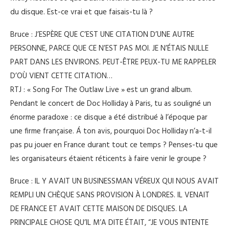
du disque. Est-ce vrai et que faisais-tu là ?
Bruce : J’ESPÈRE QUE C’EST UNE CITATION D’UNE AUTRE
PERSONNE, PARCE QUE CE N’EST PAS MOI. JE N’ÉTAIS NULLE
PART DANS LES ENVIRONS. PEUT-ÊTRE PEUX-TU ME RAPPELER
D’OÙ VIENT CETTE CITATION…
RTJ : « Song For The Outlaw Live » est un grand album.
Pendant le concert de Doc Holliday à Paris, tu as souligné un
énorme paradoxe : ce disque a été distribué à l’époque par
une firme française. Á ton avis, pourquoi Doc Holliday n’a-t-il
pas pu jouer en France durant tout ce temps ? Penses-tu que
les organisateurs étaient réticents à faire venir le groupe ?
Bruce : IL Y AVAIT UN BUSINESSMAN VÉREUX QUI NOUS AVAIT
REMPLI UN CHÈQUE SANS PROVISION À LONDRES. IL VENAIT
DE FRANCE ET AVAIT CETTE MAISON DE DISQUES. LA
PRINCIPALE CHOSE QU’IL M’A DITE ÉTAIT, “JE VOUS INTENTE