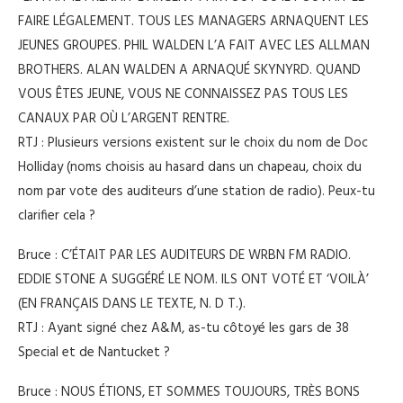
FAIRE LÉGALEMENT. TOUS LES MANAGERS ARNAQUENT LES
JEUNES GROUPES. PHIL WALDEN L’A FAIT AVEC LES ALLMAN
BROTHERS. ALAN WALDEN A ARNAQUÉ SKYNYRD. QUAND
VOUS ÊTES JEUNE, VOUS NE CONNAISSEZ PAS TOUS LES
CANAUX PAR OÙ L’ARGENT RENTRE.
RTJ : Plusieurs versions existent sur le choix du nom de Doc
Holliday (noms choisis au hasard dans un chapeau, choix du
nom par vote des auditeurs d’une station de radio). Peux-tu
clarifier cela ?
Bruce : C’ÉTAIT PAR LES AUDITEURS DE WRBN FM RADIO.
EDDIE STONE A SUGGÉRÉ LE NOM. ILS ONT VOTÉ ET ‘VOILÀ’
(EN FRANÇAIS DANS LE TEXTE, N. D T.).
RTJ : Ayant signé chez A&M, as-tu côtoyé les gars de 38
Special et de Nantucket ?
Bruce : NOUS ÉTIONS, ET SOMMES TOUJOURS, TRÈS BONS