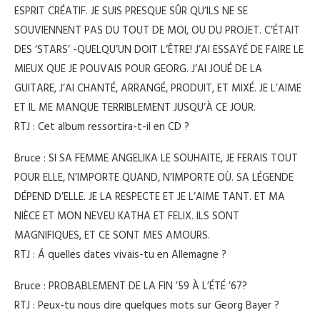
ESPRIT CRÉATIF. JE SUIS PRESQUE SÛR QU’ILS NE SE
SOUVIENNENT PAS DU TOUT DE MOI, OU DU PROJET. C’ÉTAIT
DES ‘STARS’ -QUELQU’UN DOIT L’ÊTRE! J’AI ESSAYÉ DE FAIRE LE
MIEUX QUE JE POUVAIS POUR GEORG. J’AI JOUÉ DE LA
GUITARE, J’AI CHANTÉ, ARRANGÉ, PRODUIT, ET MIXÉ. JE L’AIME
ET IL ME MANQUE TERRIBLEMENT JUSQU’À CE JOUR.
RTJ : Cet album ressortira-t-il en CD ?
Bruce : SI SA FEMME ANGELIKA LE SOUHAITE, JE FERAIS TOUT
POUR ELLE, N’IMPORTE QUAND, N’IMPORTE OÙ. SA LÉGENDE
DÉPEND D’ELLE. JE LA RESPECTE ET JE L’AIME TANT. ET MA
NIÈCE ET MON NEVEU KATHA ET FELIX. ILS SONT
MAGNIFIQUES, ET CE SONT MES AMOURS.
RTJ : Á quelles dates vivais-tu en Allemagne ?
Bruce : PROBABLEMENT DE LA FIN ’59 À L’ÉTÉ ’67?
RTJ : Peux-tu nous dire quelques mots sur Georg Bayer ?