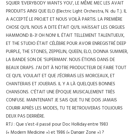
SQUIER ‘EVERYBODY WANTS YOU’, LE MÊME MEC LES AVAIT
PRODUITS AINSI QUE ELO (Electric Light Orchestra, N. du T.). IL
A ACCEPTÉ LE PROJET ET NOUS VOILÀ PARTIS. LA PREMIÈRE
CHOSE QU’IL NOUS A DITE ÉTAIT QU’IL HAÏSSAIT LES ORGUES
HAMMOND B-3! OH NON! IL ÉTAIT TELLEMENT TALENTUEUX,
ET THE STUDIO ÉTAIT CÉLÈBRE POUR AVOIR ENREGISTRÉ DEEP
PURPLE, THE STONES, ZEPPELIN, QUEEN, ELO, DONNA SUMMER,
LA BANDE SON DE ‘SUPERMAN’. NOUS ÉTIONS DANS DE
BEAUX DRAPS. J’AI DIT À NOTRE PRODUCTEUR DE FAIRE TOUT
CE QU’IL VOULAIT ET QUE J’ÉCRIRAIS LES MORCEAUX, ET
CHANTERAIS ET JOUERAIS. IL Y A LÀ QUELQUES BONNES
CHANSONS. C’ÉTAIT UNE ÉPOQUE MUSICALEMENT TRÈS
CONFUSE. MAINTENANT JE SAIS QUE TU NE DOIS JAMAIS
COURIR APRÈS LES MODES, TU TE RETROUVERAS TOUJOURS
DEUX PAS DERRIÈRE.
RTJ : Que s’est-il passé pour Doc Holliday entre 1983
(« Modern Medicine ») et 1986 (« Danger Zone ») ?