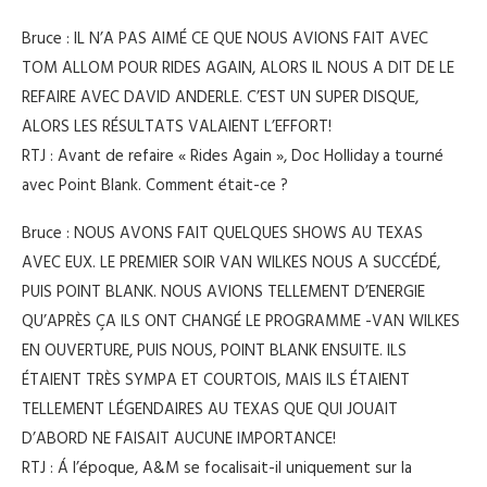
Bruce : IL N’A PAS AIMÉ CE QUE NOUS AVIONS FAIT AVEC
TOM ALLOM POUR RIDES AGAIN, ALORS IL NOUS A DIT DE LE
REFAIRE AVEC DAVID ANDERLE. C’EST UN SUPER DISQUE,
ALORS LES RÉSULTATS VALAIENT L’EFFORT!
RTJ : Avant de refaire « Rides Again », Doc Holliday a tourné
avec Point Blank. Comment était-ce ?
Bruce : NOUS AVONS FAIT QUELQUES SHOWS AU TEXAS
AVEC EUX. LE PREMIER SOIR VAN WILKES NOUS A SUCCÉDÉ,
PUIS POINT BLANK. NOUS AVIONS TELLEMENT D’ENERGIE
QU’APRÈS ÇA ILS ONT CHANGÉ LE PROGRAMME -VAN WILKES
EN OUVERTURE, PUIS NOUS, POINT BLANK ENSUITE. ILS
ÉTAIENT TRÈS SYMPA ET COURTOIS, MAIS ILS ÉTAIENT
TELLEMENT LÉGENDAIRES AU TEXAS QUE QUI JOUAIT
D’ABORD NE FAISAIT AUCUNE IMPORTANCE!
RTJ : Á l’époque, A&M se focalisait-il uniquement sur la