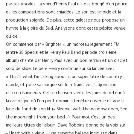
parties vocales. La voix d’Henry Paul n’a pas bougé d’un pouce
et les compositions sont chiadées. Le son est limpide et la
production soignée. De plus, cette galette nous propose un
hymne à la gloire du Sud. Analysons donc cette pépite venue
du ciel.
On commence par « Brighter », un morceau légèrement FM
(entre 38 Special et le Henry Paul Band période troisième
album) chanté par Henry Paul avec un bon refrain et un discret
solo de slide. Le père Henry continue sur sa lancée avec
« That’s what I’m talking about », un super titre de country
rapide, et pose sa marque sur le refrain avec l’adjonction
d’accords mineurs. Cette chanson vante les joies du retour à
la campagne où l’on peut dormir la fenêtre ouverte et voir la
lune du fond de son lit (« Sleepin’ with the window open, See
the moon right from your bed »). Pour moi, c’est un des
meilleurs titres de l’album. Dave Robbins donne de la voix sur
« Heart with a view », une superbe ballade intimiste dans