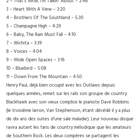
2 – That’s What I’m Talkin’ About – 2:46
3 – Heart With A View – 3:20
4 – Brothers Of The Southland – 5:30
5 – Champagne High – 4:29
6 – Baby, The Rain Must Fall – 4:10
7 – Wichita – 3:39
8 – Voices – 4:04
9 – Wide Open Spaces – 3:16
10 – Bluebird – 5:08
11 – Down From The Mountain – 4:50
Henry Paul, déjà bien occupé avec les Outlaws depuis
quelques années, remet sur les rails son groupe de country
Blackhawk avec son vieux complice le pianiste Dave Robbins
(le troisième larron, Van Stephenson, étant décédé il y a plus
de dix ans des suites d’une sale maladie). Leur nouveau disque
ravira autant les fans de country mélodique que les amateurs
de Southern Rock. Les deux compères se partagent les