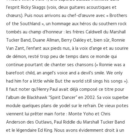
l’esprit Ricky Skaggs (voix, deux guitares acoustiques et
chœurs). Puis nous arrivons au chef-d’œuvre avec « Brothers
of the Southland », un hommage aux héros du southern rock
tombés au champ d’honneur : les frères Caldwell du Marshall
Tucker Band, Duane Allman, Berry Oakley et, bien sûr, Ronnie
Van Zant, l’enfant aux pieds nus, à la voix d’ange et au sourire
de démon, resté trop peu de temps dans ce monde qui
continue pourtant de chanter ses chansons (« Ronnie was a
barefoot child, an angel’s voice and a devil’s smile. We only
had him for a little while But the world still sings his songs »).
Il faut noter qu’Henry Paul avait déjà composé ce titre pour
l’album de Blackhawk “Spirit Dancer” en 2002. Sa voix superbe
module quelques plans de yodel sur le refrain. De vieux potes
viennent lui prêter main forte : Monte Yoho et Chris
Anderson des Outlaws, Paul Riddle du Marshall Tucker Band
et le légendaire Ed King. Nous avons évidemment droit à un