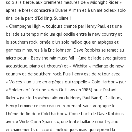
solo à la tierce, aux premières mesures de « Midnight Rider »
après le break consacré à Duane Allman et à un mélodieux solo
final de la part d’Ed King. Sublime !
« Champagne High », toujours chanté par Henry Paul, est une
ballade au tempo médium qui oscille entre la new country et
le southern rock, ornée d’un solo mélodique en arpèges et
gammes mineures à la Eric Johnson. Dave Robbins se remet au
micro pour « Baby the rain must fall » (une ballade avec guitare
acoustique, piano et chœurs) et « Wichita », mélange de new
country et de southern rock. Puis Henry est de retour avec
« Voices » un titre en arpèges qui rappelle « Cold Harbor » (sur
« Soldiers of fortune » des Outlaws en 1986) ou « Distant
Rider » (sur le troisième album du Henry Paul Band). D’ailleurs,
Henry termine ce morceau en reprenant sans vergogne le
thème de fin de « Cold harbor ». Come back de Dave Robbins
avec « Wide Open Spaces », une lente ballade country aux
enchaînements d’accords mélodiques mais qui reprend la