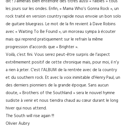
dit ! J’aimerais bien entendre des titres aussi « faibles » tous
les jours sur les ondes. Enfin, « Mama Who’s Gonna Rock », un
rock traité en version country rapide nous envoie un bon solo
de guitare bluegrass. Le mot de la fin revient à Dave Robins
avec « Waiting To Be Found », un morceau sympa à écouter
mais qui reprend pratiquement sur le refrain la même
progression d’accords que « Brighter ».
Voilà, c’est fini. Vous serez peut-être surpris de l’aspect
extrêmement positif de cette chronique mais, pour moi, il n’y
a rien à jeter. C’est l’ALBUM de la rentrée avec de la country
et du southern rock. Et avec la voix inimitable d’Henry Paul, un
des derniers pionniers de la grande époque. Sans aucun
doute, « Brothers of the Southland » sera le nouvel hymne
sudiste à venir et nous tiendra chaud au cœur durant le long
hiver qui nous attend.
The South will rise again !!!
Olivier Aubry