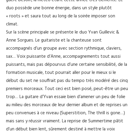
guère besoin, la météo étant cette année très clémente. Le
duo possède une bonne énergie, dans un style plutôt
« roots » et saura tout au long de la soirée imposer son
climat.
Sur la scène principale se présente le duo Yvan Guillevic &
Anne Sorgues. Le guitariste et la chanteuse sont
accompagnés d’un groupe avec section rythmique, claviers,
sax… Voix puissante d’Anne, accompagnements tout aussi
puissants, mais pas dépourvus d’une certaine sensibilité, de la
formation musicale, tout pourrait aller pour le mieux si le
début du set ne souffrait pas du tempo très modéré des cinq
premiers morceaux. Tout ceci est bien posé, peut-être un peu
trop… La guitare d’Yvan essaie bien d’amener un peu de folie
au milieu des morceaux de leur dernier album et de reprises un
peu convenues à ce niveau (Superstition, The thrill is gone…)
mais sans y réussir vraiment. La reprise de Summertime pâtit
d’un début bien lent, sûrement destiné à mettre la voix