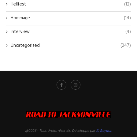
Hellfest
(12)
Hommage
(14)
Interview
(4)
Uncategorized
(247)
@2026 - Tous droits réservés. Développé par
JL Reydon