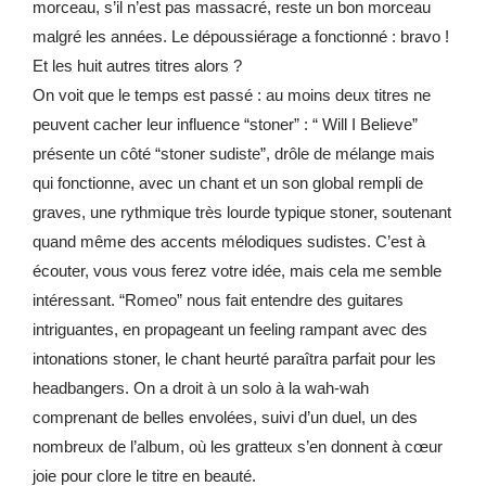
morceau, s’il n’est pas massacré, reste un bon morceau
malgré les années. Le dépoussiérage a fonctionné : bravo !
Et les huit autres titres alors ?
On voit que le temps est passé : au moins deux titres ne
peuvent cacher leur influence “stoner” : “ Will I Believe”
présente un côté “stoner sudiste”, drôle de mélange mais
qui fonctionne, avec un chant et un son global rempli de
graves, une rythmique très lourde typique stoner, soutenant
quand même des accents mélodiques sudistes. C’est à
écouter, vous vous ferez votre idée, mais cela me semble
intéressant. “Romeo” nous fait entendre des guitares
intriguantes, en propageant un feeling rampant avec des
intonations stoner, le chant heurté paraîtra parfait pour les
headbangers. On a droit à un solo à la wah-wah
comprenant de belles envolées, suivi d’un duel, un des
nombreux de l’album, où les gratteux s’en donnent à cœur
joie pour clore le titre en beauté.