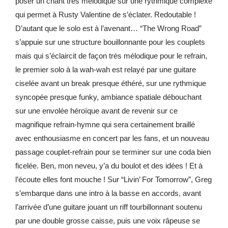
poser un chant très mélodique sur une rythmique complexe
qui permet à Rusty Valentine de s’éclater. Redoutable !
D’autant que le solo est à l’avenant… “The Wrong Road”
s’appuie sur une structure bouillonnante pour les couplets
mais qui s’éclaircit de façon très mélodique pour le refrain,
le premier solo à la wah-wah est relayé par une guitare
ciselée avant un break presque éthéré, sur une rythmique
syncopée presque funky, ambiance spatiale débouchant
sur une envolée héroïque avant de revenir sur ce
magnifique refrain-hymne qui sera certainement braillé
avec enthousiasme en concert par les fans, et un nouveau
passage couplet-refrain pour se terminer sur une coda bien
ficelée. Ben, mon neveu, y’a du boulot et des idées ! Et à
l’écoute elles font mouche ! Sur “Livin’ For Tomorrow”, Greg
s’embarque dans une intro à la basse en accords, avant
l’arrivée d’une guitare jouant un riff tourbillonnant soutenu
par une double grosse caisse, puis une voix râpeuse se