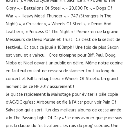
extrait !), « Motorcycle Man », « Sacrifice », « Power & The
Glory », « Battalions Of Steel », « 20,000 Ft », « Dogs Of
War », « Heavy Metal Thunder », « 747 (Strangers In The
Night) », « Crusader », « Wheels Of Steel », « Denim And
Leather », « Princess Of The Night » ! Prenez-en de la graine
Messieurs de Deep Purple et Trust ! Ca c’est de la setlist de
festival… Et tout ça joué à 100mph ! Une fois de plus Saxon
est venu et a vaincu… Gros triomphe pour Biff, Paul, Doug,
Nibbs et Nigel devant un public en délire. Même notre copine
en fauteuil roulant ne cessera de slammer tout au long du
concert et Biff la rebaptisera « Wheels Of Steel ». Un grand
moment de ce HF 2017 assurément !
Je quitte rapidement la Mainstage pour éviter la pâle copie
d’AC/DC qu’est Airbourne et file à l’Altar pour voir Pain Of
Salvation qui a sorti l’un des meilleurs albums de cette année
« In The Passing Light Of Day » ! Je dois avouer que je me suis
pris la claque du festival avec les rois du prog’ suédois. Une