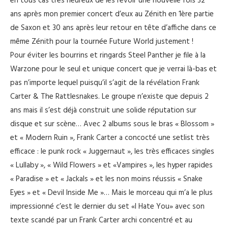
en tous cas très heureux de les revoir une nouvelle fois 32
ans après mon premier concert d’eux au Zénith en 1ère partie
de Saxon et 30 ans après leur retour en tête d’affiche dans ce
même Zénith pour la tournée Future World justement !
Pour éviter les bourrins et ringards Steel Panther je file à la
Warzone pour le seul et unique concert que je verrai là-bas et
pas n’importe lequel puisqu’il s’agit de la révélation Frank
Carter & The Rattlesnakes. Le groupe n’existe que depuis 2
ans mais il s’est déjà construit une solide réputation sur
disque et sur scène… Avec 2 albums sous le bras « Blossom »
et « Modern Ruin », Frank Carter a concocté une setlist très
efficace : le punk rock « Juggernaut », les très efficaces singles
« Lullaby », « Wild Flowers » et «Vampires », les hyper rapides
« Paradise » et « Jackals » et les non moins réussis « Snake
Eyes » et « Devil Inside Me »… Mais le morceau qui m’a le plus
impressionné c’est le dernier du set «I Hate You» avec son
texte scandé par un Frank Carter archi concentré et au