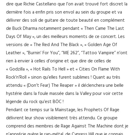
dire que Richie Castellano que l’on avait trouvé fort discret la
dernière fois a enfin pris son envol au sein du groupe et va
délivrer des soli de guitare de toute beauté en complément
de Buck Dharma notamment pendant « Then Came The Last
Days Of May », un des meilleurs moments de ce concert. Les
versions de « The Red And The Black », « Golden Age Of
Leather », “Burnin’ For You”, “ME 262”, “Tattoo Vampire” n’ont
rien à envier à celles d’origine et que dire de celles de
« Godzilla », « Hot Rails To Hell » et « Cities On Flame With
Rock’n’Roll » sinon qu’elles furent sublimes ! Quant au très
attendu « (Don’t Fear) The Reaper » il déclenchera une belle
hystérie dans la foule massée dans la Valley pour voir cette
légende du rock qu’est BÖC !
Pendant ce temps sur la Mainstage, les Prophets Of Rage
délivrent leur show visiblement très attendu. Ce groupe
comprend des membres de Rage Against The Machine dont je
n’apprécie guère le rap-métal, de Cypress Hill que je connais