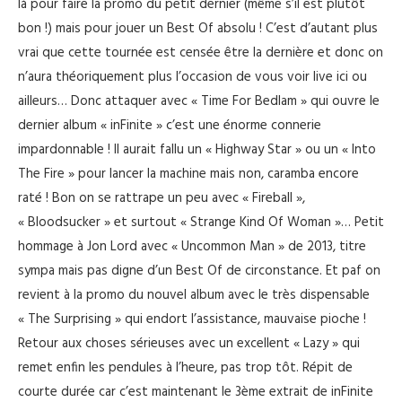
là pour faire la promo du petit dernier (même s’il est plutôt
bon !) mais pour jouer un Best Of absolu ! C’est d’autant plus
vrai que cette tournée est censée être la dernière et donc on
n’aura théoriquement plus l’occasion de vous voir live ici ou
ailleurs… Donc attaquer avec « Time For Bedlam » qui ouvre le
dernier album « inFinite » c’est une énorme connerie
impardonnable ! Il aurait fallu un « Highway Star » ou un « Into
The Fire » pour lancer la machine mais non, caramba encore
raté ! Bon on se rattrape un peu avec « Fireball »,
« Bloodsucker » et surtout « Strange Kind Of Woman »… Petit
hommage à Jon Lord avec « Uncommon Man » de 2013, titre
sympa mais pas digne d’un Best Of de circonstance. Et paf on
revient à la promo du nouvel album avec le très dispensable
« The Surprising » qui endort l’assistance, mauvaise pioche !
Retour aux choses sérieuses avec un excellent « Lazy » qui
remet enfin les pendules à l’heure, pas trop tôt. Répit de
courte durée car c’est maintenant le 3ème extrait de inFinite