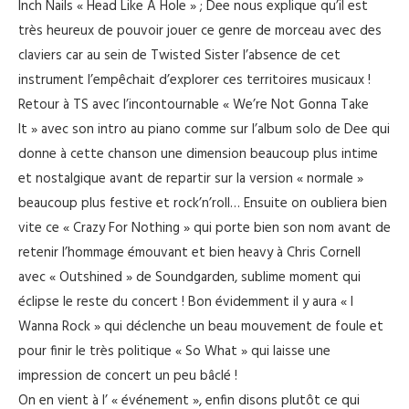
Inch Nails « Head Like A Hole » ; Dee nous explique qu’il est
très heureux de pouvoir jouer ce genre de morceau avec des
claviers car au sein de Twisted Sister l’absence de cet
instrument l’empêchait d’explorer ces territoires musicaux !
Retour à TS avec l’incontournable « We’re Not Gonna Take
It » avec son intro au piano comme sur l’album solo de Dee qui
donne à cette chanson une dimension beaucoup plus intime
et nostalgique avant de repartir sur la version « normale »
beaucoup plus festive et rock’n’roll… Ensuite on oubliera bien
vite ce « Crazy For Nothing » qui porte bien son nom avant de
retenir l’hommage émouvant et bien heavy à Chris Cornell
avec « Outshined » de Soundgarden, sublime moment qui
éclipse le reste du concert ! Bon évidemment il y aura « I
Wanna Rock » qui déclenche un beau mouvement de foule et
pour finir le très politique « So What » qui laisse une
impression de concert un peu bâclé !
On en vient à l’ « événement », enfin disons plutôt ce qui