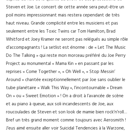
Steven et Joe. Le concert de cette année sera peut-être un
poil moins impressionnant mais restera cependant de très
haut niveau. Grande complicité entre les musiciens et pas
seulement entre les Toxic Twins car Tom Hamilton, Brad
Whitford et Joey Kramer ne seront pas relégués au simple rôle
d’accompagnants ! La setlist est énorme : de « Let The Music
Do The Talking » qui reste mon morceau préféré du Joe Perry
Project au monumental « Mama Kin » en passant par les
reprises « Come Together », « Oh Well », « Stop Messin’
Around » chantée exceptionnellement par Joe sans oublier le
tube planétaire « Walk This Way », l’incontournable « Dream
On » ou « Sweet Emotion » ! On a droit à l’avancée de scène
et au piano à queue, aux soli incandescents de Joe, aux
roucoulades de Steven et son look de mamie bien rock’n’roll…
Bref un très grand moment comme toujours avec Aerosmith !
J’eus aimé ensuite aller voir Suicidal Tendencies à la Warzone,