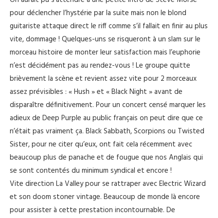
On aurait pu s’attendre à une petite intro de Steve Morse
pour déclencher l’hystérie par la suite mais non le blond
guitariste attaque direct le riff comme s’il fallait en finir au plus
vite, dommage ! Quelques-uns se risqueront à un slam sur le
morceau histoire de monter leur satisfaction mais l’euphorie
n’est décidément pas au rendez-vous ! Le groupe quitte
brièvement la scène et revient assez vite pour 2 morceaux
assez prévisibles : « Hush » et « Black Night » avant de
disparaître définitivement. Pour un concert censé marquer les
adieux de Deep Purple au public français on peut dire que ce
n’était pas vraiment ça. Black Sabbath, Scorpions ou Twisted
Sister, pour ne citer qu’eux, ont fait cela récemment avec
beaucoup plus de panache et de fougue que nos Anglais qui
se sont contentés du minimum syndical et encore !
Vite direction La Valley pour se rattraper avec Electric Wizard
et son doom stoner vintage. Beaucoup de monde là encore
pour assister à cette prestation incontournable. De