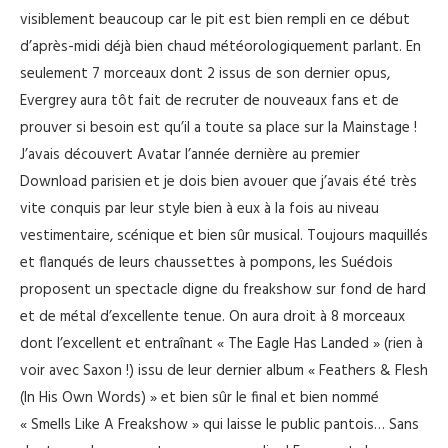
visiblement beaucoup car le pit est bien rempli en ce début
d’après-midi déjà bien chaud météorologiquement parlant. En
seulement 7 morceaux dont 2 issus de son dernier opus,
Evergrey aura tôt fait de recruter de nouveaux fans et de
prouver si besoin est qu’il a toute sa place sur la Mainstage !
J’avais découvert Avatar l’année dernière au premier
Download parisien et je dois bien avouer que j’avais été très
vite conquis par leur style bien à eux à la fois au niveau
vestimentaire, scénique et bien sûr musical. Toujours maquillés
et flanqués de leurs chaussettes à pompons, les Suédois
proposent un spectacle digne du freakshow sur fond de hard
et de métal d’excellente tenue. On aura droit à 8 morceaux
dont l’excellent et entraînant « The Eagle Has Landed » (rien à
voir avec Saxon !) issu de leur dernier album « Feathers & Flesh
(In His Own Words) » et bien sûr le final et bien nommé
« Smells Like A Freakshow » qui laisse le public pantois… Sans