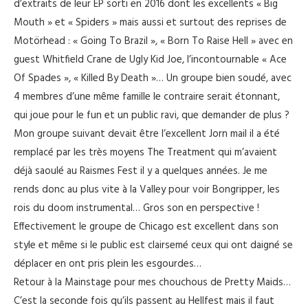
d’extraits de leur EP sorti en 2016 dont les excellents « Big
Mouth » et « Spiders » mais aussi et surtout des reprises de
Motörhead : « Going To Brazil », « Born To Raise Hell » avec en
guest Whitfield Crane de Ugly Kid Joe, l’incontournable « Ace
Of Spades », « Killed By Death »… Un groupe bien soudé, avec
4 membres d’une même famille le contraire serait étonnant,
qui joue pour le fun et un public ravi, que demander de plus ?
Mon groupe suivant devait être l’excellent Jorn mail il a été
remplacé par les très moyens The Treatment qui m’avaient
déjà saoulé au Raismes Fest il y a quelques années. Je me
rends donc au plus vite à la Valley pour voir Bongripper, les
rois du doom instrumental… Gros son en perspective !
Effectivement le groupe de Chicago est excellent dans son
style et même si le public est clairsemé ceux qui ont daigné se
déplacer en ont pris plein les esgourdes…
Retour à la Mainstage pour mes chouchous de Pretty Maids…
C’est la seconde fois qu’ils passent au Hellfest mais il faut