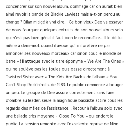
concentrer sur son nouvel album, dommage car on aurait bien
aimé revoir la bande de Blackie Lawless mais a-t-on perdu au
change ? Bilan mitigé à vrai dire… Ce bon vieux Dee va essayer
de nous fourguer quelques extraits de son nouvel album solo
qui n’est pas bien génial il faut bien le reconnaître… Il le dit lui-
même à demi-mot quand il avoue qu’ « il préfère ne pas
annoncer ses nouveaux morceaux car sinon tout le monde se
barre » ! Il attaque avec le titre éponyme « We Are The Ones »
qui ne soulève pas les foules puis passe directement à
Twisted Sister avec « The Kids Are Back » de l’album « You
Can’t Stop Rock’n’roll » de 1983. Le public commence à bouger
un peu. Le groupe de Dee assure correctement sans faire
d’ombre au leader, seule la magnifique bassiste attire tous les
regards des mâles de l’assistance… Retour à l’album solo avec
une ballade très moyenne « Close To You » qui endort le
public. La tension remonte avec l’excellente reprise de Nine