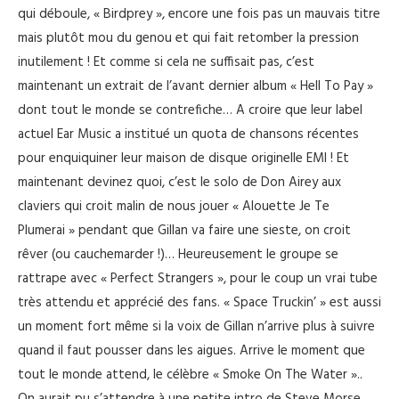
qui déboule, « Birdprey », encore une fois pas un mauvais titre
mais plutôt mou du genou et qui fait retomber la pression
inutilement ! Et comme si cela ne suffisait pas, c’est
maintenant un extrait de l’avant dernier album « Hell To Pay »
dont tout le monde se contrefiche… A croire que leur label
actuel Ear Music a institué un quota de chansons récentes
pour enquiquiner leur maison de disque originelle EMI ! Et
maintenant devinez quoi, c’est le solo de Don Airey aux
claviers qui croit malin de nous jouer « Alouette Je Te
Plumerai » pendant que Gillan va faire une sieste, on croit
rêver (ou cauchemarder !)… Heureusement le groupe se
rattrape avec « Perfect Strangers », pour le coup un vrai tube
très attendu et apprécié des fans. « Space Truckin’ » est aussi
un moment fort même si la voix de Gillan n’arrive plus à suivre
quand il faut pousser dans les aigues. Arrive le moment que
tout le monde attend, le célèbre « Smoke On The Water »..