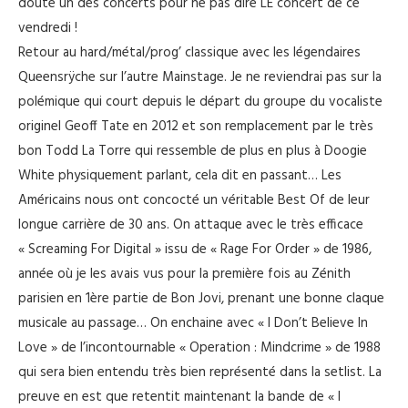
doute un des concerts pour ne pas dire LE concert de ce
vendredi !
Retour au hard/métal/prog’ classique avec les légendaires
Queensrÿche sur l’autre Mainstage. Je ne reviendrai pas sur la
polémique qui court depuis le départ du groupe du vocaliste
originel Geoff Tate en 2012 et son remplacement par le très
bon Todd La Torre qui ressemble de plus en plus à Doogie
White physiquement parlant, cela dit en passant… Les
Américains nous ont concocté un véritable Best Of de leur
longue carrière de 30 ans. On attaque avec le très efficace
« Screaming For Digital » issu de « Rage For Order » de 1986,
année où je les avais vus pour la première fois au Zénith
parisien en 1ère partie de Bon Jovi, prenant une bonne claque
musicale au passage… On enchaine avec « I Don’t Believe In
Love » de l’incontournable « Operation : Mindcrime » de 1988
qui sera bien entendu très bien représenté dans la setlist. La
preuve en est que retentit maintenant la bande de « I