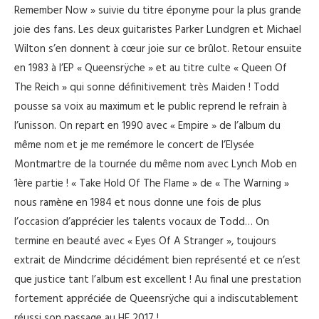
Remember Now » suivie du titre éponyme pour la plus grande
joie des fans. Les deux guitaristes Parker Lundgren et Michael
Wilton s’en donnent à cœur joie sur ce brûlot. Retour ensuite
en 1983 à l’EP « Queensrÿche » et au titre culte « Queen Of
The Reich » qui sonne définitivement très Maiden ! Todd
pousse sa voix au maximum et le public reprend le refrain à
l’unisson. On repart en 1990 avec « Empire » de l’album du
même nom et je me remémore le concert de l’Elysée
Montmartre de la tournée du même nom avec Lynch Mob en
1ère partie ! « Take Hold Of The Flame » de « The Warning »
nous ramène en 1984 et nous donne une fois de plus
l’occasion d’apprécier les talents vocaux de Todd… On
termine en beauté avec « Eyes Of A Stranger », toujours
extrait de Mindcrime décidément bien représenté et ce n’est
que justice tant l’album est excellent ! Au final une prestation
fortement appréciée de Queensrÿche qui a indiscutablement
réussi son passage au HF 2017 !