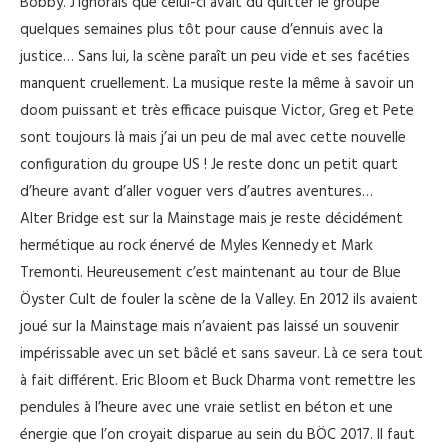
Bobby. J’ignorais que celui-ci avait dû quitter le groupe
quelques semaines plus tôt pour cause d’ennuis avec la
justice… Sans lui, la scène paraît un peu vide et ses facéties
manquent cruellement. La musique reste la même à savoir un
doom puissant et très efficace puisque Victor, Greg et Pete
sont toujours là mais j’ai un peu de mal avec cette nouvelle
configuration du groupe US ! Je reste donc un petit quart
d’heure avant d’aller voguer vers d’autres aventures…
Alter Bridge est sur la Mainstage mais je reste décidément
hermétique au rock énervé de Myles Kennedy et Mark
Tremonti. Heureusement c’est maintenant au tour de Blue
Öyster Cult de fouler la scène de la Valley. En 2012 ils avaient
joué sur la Mainstage mais n’avaient pas laissé un souvenir
impérissable avec un set bâclé et sans saveur. Là ce sera tout
à fait différent. Eric Bloom et Buck Dharma vont remettre les
pendules à l’heure avec une vraie setlist en béton et une
énergie que l’on croyait disparue au sein du BÖC 2017. Il faut