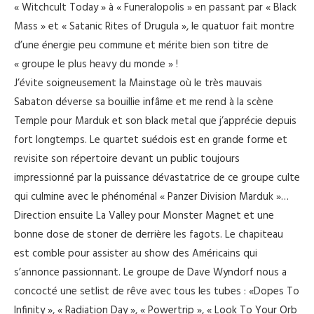
« Witchcult Today » à « Funeralopolis » en passant par « Black
Mass » et « Satanic Rites of Drugula », le quatuor fait montre
d’une énergie peu commune et mérite bien son titre de
« groupe le plus heavy du monde » !
J’évite soigneusement la Mainstage où le très mauvais
Sabaton déverse sa bouillie infâme et me rend à la scène
Temple pour Marduk et son black metal que j’apprécie depuis
fort longtemps. Le quartet suédois est en grande forme et
revisite son répertoire devant un public toujours
impressionné par la puissance dévastatrice de ce groupe culte
qui culmine avec le phénoménal « Panzer Division Marduk »…
Direction ensuite La Valley pour Monster Magnet et une
bonne dose de stoner de derrière les fagots. Le chapiteau
est comble pour assister au show des Américains qui
s’annonce passionnant. Le groupe de Dave Wyndorf nous a
concocté une setlist de rêve avec tous les tubes : «Dopes To
Infinity », « Radiation Day », « Powertrip », « Look To Your Orb