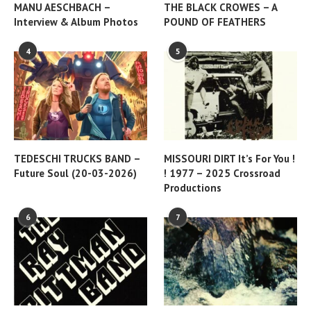
MANU AESCHBACH –
THE BLACK CROWES – A
Interview & Album Photos
POUND OF FEATHERS
4
5
TEDESCHI TRUCKS BAND –
MISSOURI DIRT It’s For You !
Future Soul (20-03-2026)
! 1977 – 2025 Crossroad
Productions
6
7