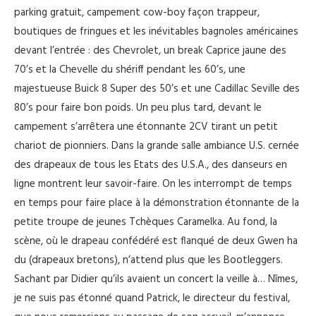
parking gratuit, campement cow-boy façon trappeur,
boutiques de fringues et les inévitables bagnoles américaines
devant l’entrée : des Chevrolet, un break Caprice jaune des
70’s et la Chevelle du shériff pendant les 60’s, une
majestueuse Buick 8 Super des 50’s et une Cadillac Seville des
80’s pour faire bon poids. Un peu plus tard, devant le
campement s’arrêtera une étonnante 2CV tirant un petit
chariot de pionniers. Dans la grande salle ambiance U.S. cernée
des drapeaux de tous les Etats des U.S.A., des danseurs en
ligne montrent leur savoir-faire. On les interrompt de temps
en temps pour faire place à la démonstration étonnante de la
petite troupe de jeunes Tchèques Caramelka. Au fond, la
scène, où le drapeau confédéré est flanqué de deux Gwen ha
du (drapeaux bretons), n’attend plus que les Bootleggers.
Sachant par Didier qu’ils avaient un concert la veille à… Nîmes,
je ne suis pas étonné quand Patrick, le directeur du festival,